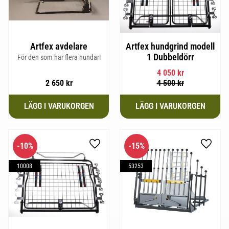
Artfex avdelare
Artfex hundgrind modell
1 Dubbeldörr
För den som har flera hundar!
4 050
kr
2 650
kr
4 500
kr
10
%
15
%
Lägg till i favoriter
Lägg til
10008
53253