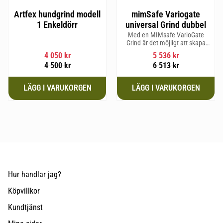
Artfex hundgrind modell
mimSafe Variogate
1 Enkeldörr
universal Grind dubbel
Med en MIMsafe VarioGate
Grind är det möjligt att skapa
ett inhägnat område i hela
4 050
kr
5 536
kr
bagageutrymmet som kan
4 500
kr
6 513
kr
användas för transport av
hundar eller last
Hur handlar jag?
Köpvillkor
Kundtjänst