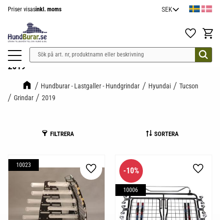
Priser visas
inkl. moms
Meny
Favoriter
Kundv
2019
Hundburar - Lastgaller - Hundgrindar
Hyundai
Tucson
Grindar
2019
FILTRERA
SORTERA
10023
10
%
Lägg till i favoriter
Lägg til
10006