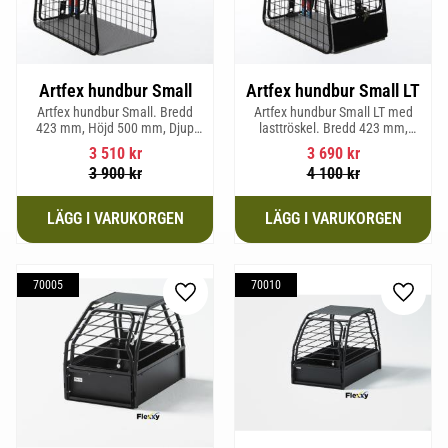
Artfex hundbur Small
Artfex hundbur Small LT
Artfex hundbur Small. Bredd
Artfex hundbur Small LT med
423 mm, Höjd 500 mm, Djup
lasttröskel. Bredd 423 mm,
670 mm och vikt 12,1 kg.
Höjd 500 mm, Djup 670 mm
3 510
kr
3 690
kr
och Vikt 12,9 kg.
3 900
kr
4 100
kr
70005
70010
Lägg till i favoriter
Lägg til