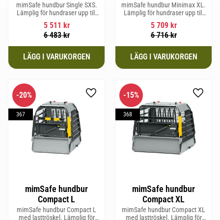
mimSafe hundbur Single SXS.
mimSafe hundbur Minimax XL.
Lämplig för hundraser upp till
Lämplig för hundraser upp till
52 cm i mankhöjd.
38 cm i mankhöjd.
5 511
kr
5 709
kr
6 483
kr
6 716
kr
20
%
15
%
Lägg till i favoriter
Lägg til
367
368
mimSafe hundbur
mimSafe hundbur
Compact L
Compact XL
mimSafe hundbur Compact L
mimSafe hundbur Compact XL
med lasttröskel. Lämplig för
med lasttröskel. Lämplig för