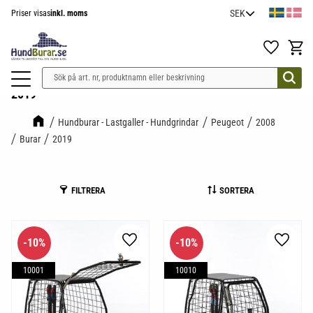
Priser visas
inkl. moms
Meny
Favoriter
Kundv
2019
Hundburar - Lastgaller - Hundgrindar
Peugeot
2008
Burar
2019
FILTRERA
SORTERA
10
%
10
%
Lägg till i favoriter
Lägg til
10001
10010