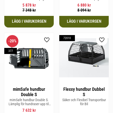
hundraser upp till 58 cm i
hundraser upp till 58 cm i
5 878
kr
6 880
kr
mankhöjd.
mankhöjd.
7 348
kr
8 094
kr
72010
20
%
Lägg till i favoriter
Lägg til
377
mimSafe hundbur
Flexxy hundbur Dubbel
Double S
S
mimSafe hundbur Double S.
Säker och Flexibel Transportbur
Lämplig för hundraser upp till
för Bil
52 cm i mankhöjd.
7 632
kr