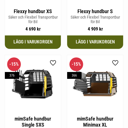
Flexxy hundbur XS
Flexxy hundbur S
Säker och Flexibel Transportbur
Säker och Flexibel Transportbur
för Bil
för Bil
4 690
kr
4 909
kr
15
%
15
%
Lägg till i favoriter
Lägg til
376
366
mimSafe hundbur
mimSafe hundbur
Single SXS
Minimax XL