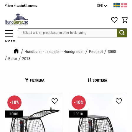
Priser visas
inkl. moms
Meny
Favoriter
Kundv
2018
Hundburar - Lastgaller - Hundgrindar
Peugeot
3008
Burar
2018
FILTRERA
SORTERA
10
%
10
%
Lägg till i favoriter
Lägg til
10001
10010