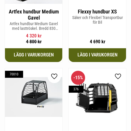
Artfex hundbur Medium
Flexxy hundbur XS
Gavel
Säker och Flexibel Transportbur
för Bil
Artfex hundbur Medium Gavel
med lasttröskel. Bredd 830
mm, Höjd 675 mm, Djup 495
4 320
kr
mm och Vikt 20,1 kg.
4 800
kr
4 690
kr
70010
15
%
Lägg till i favoriter
Lägg til
376