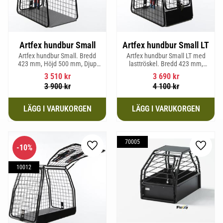
Artfex hundbur Small
Artfex hundbur Small LT
Artfex hundbur Small. Bredd
Artfex hundbur Small LT med
423 mm, Höjd 500 mm, Djup
lasttröskel. Bredd 423 mm,
670 mm och vikt 12,1 kg.
Höjd 500 mm, Djup 670 mm
3 510
kr
3 690
kr
och Vikt 12,9 kg.
3 900
kr
4 100
kr
70005
10
%
Lägg till i favoriter
Lägg til
10012