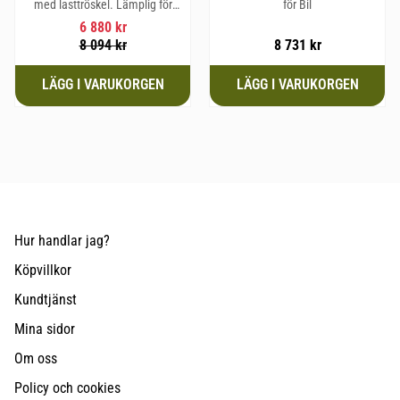
med lasttröskel. Lämplig för
för Bil
hundraser upp till 58 cm i
6 880
kr
mankhöjd.
8 094
kr
8 731
kr
Hur handlar jag?
Köpvillkor
Kundtjänst
Mina sidor
Om oss
Policy och cookies