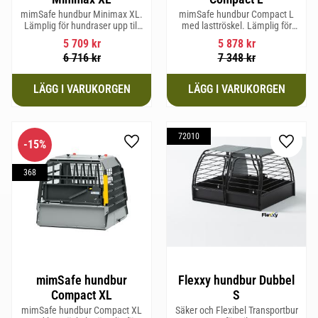
mimSafe hundbur Minimax XL.
mimSafe hundbur Compact L
Lämplig för hundraser upp till
med lasttröskel. Lämplig för
38 cm i mankhöjd.
hundraser upp till 58 cm i
5 709
kr
5 878
kr
mankhöjd.
6 716
kr
7 348
kr
72010
15
%
Lägg till i favoriter
Lägg til
368
mimSafe hundbur
Flexxy hundbur Dubbel
Compact XL
S
mimSafe hundbur Compact XL
Säker och Flexibel Transportbur