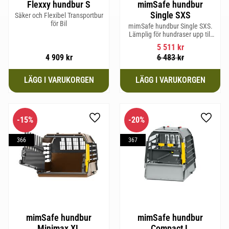
Flexxy hundbur S
mimSafe hundbur
Single SXS
Säker och Flexibel Transportbur
för Bil
mimSafe hundbur Single SXS.
Lämplig för hundraser upp till
52 cm i mankhöjd.
5 511
kr
4 909
kr
6 483
kr
15
%
20
%
Lägg till i favoriter
Lägg til
366
367
mimSafe hundbur
mimSafe hundbur
Minimax XL
Compact L