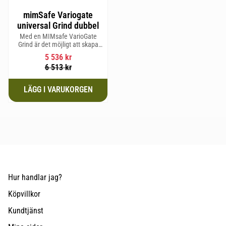
mimSafe Variogate
universal Grind dubbel
Med en MIMsafe VarioGate
Grind är det möjligt att skapa
ett inhägnat område i hela
5 536
kr
bagageutrymmet som kan
6 513
kr
användas för transport av
hundar eller last
Hur handlar jag?
Köpvillkor
Kundtjänst