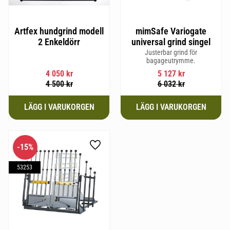
Artfex hundgrind modell
mimSafe Variogate
2 Enkeldörr
universal grind singel
Justerbar grind för
bagageutrymme.
4 050
kr
5 127
kr
4 500
kr
6 032
kr
15
%
Lägg till i favoriter
53253