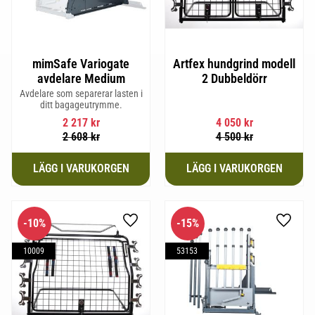
mimSafe Variogate
Artfex hundgrind modell
avdelare Medium
2 Dubbeldörr
Avdelare som separerar lasten i
ditt bagageutrymme.
2 217
kr
4 050
kr
2 608
kr
4 500
kr
10
%
15
%
Lägg till i favoriter
Lägg til
10009
53153