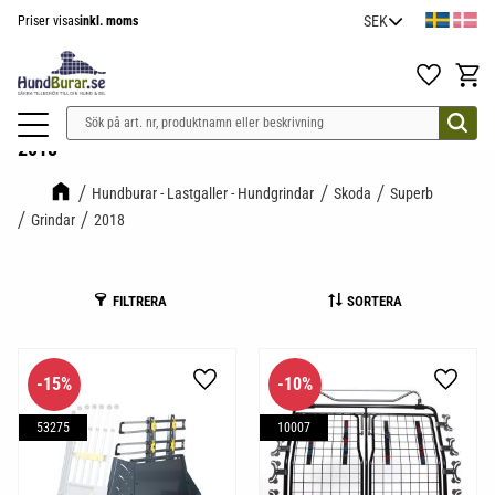
Priser visas
inkl. moms
Meny
Favoriter
Kundv
2018
Hundburar - Lastgaller - Hundgrindar
Skoda
Superb
Grindar
2018
FILTRERA
SORTERA
15
%
10
%
Lägg till i favoriter
Lägg til
53275
10007