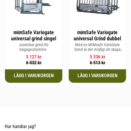
mimSafe Variogate
mimSafe Variogate
universal grind singel
universal Grind dubbel
Justerbar grind för
Med en MIMsafe VarioGate
bagageutrymme.
Grind är det möjligt att skapa
ett inhägnat område i hela
5 127
kr
5 536
kr
bagageutrymmet som kan
6 032
kr
6 513
kr
användas för transport av
hundar eller last
Hur handlar jag?