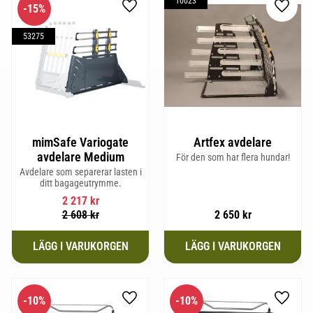
10023
15
%
Lägg till i favoriter
Lägg til
53275
mimSafe Variogate
Artfex avdelare
avdelare Medium
För den som har flera hundar!
Avdelare som separerar lasten i
ditt bagageutrymme.
2 217
kr
2 608
kr
2 650
kr
10
%
10
%
Lägg till i favoriter
Lägg til