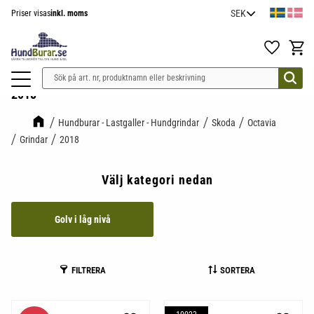
Priser visas
inkl. moms
Meny
Favoriter
Kundv
2018
Hundburar - Lastgaller - Hundgrindar
Skoda
Octavia
Grindar
2018
Välj kategori nedan
Golv i låg nivå
FILTRERA
SORTERA