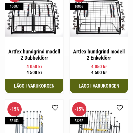
10007
10009
Artfex hundgrind modell
Artfex hundgrind modell
2 Dubbeldörr
2 Enkeldörr
4 050
kr
4 050
kr
4 500
kr
4 500
kr
15
%
15
%
Lägg till i favoriter
Lägg til
53153
53253