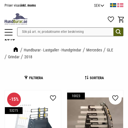
Priser visas
inkl. moms
Meny
Favoriter
Kundv
2018
Hundburar - Lastgaller - Hundgrindar
Mercedes
GLE
Grindar
2018
FILTRERA
SORTERA
10023
15
%
Lägg till i favoriter
Lägg til
53275