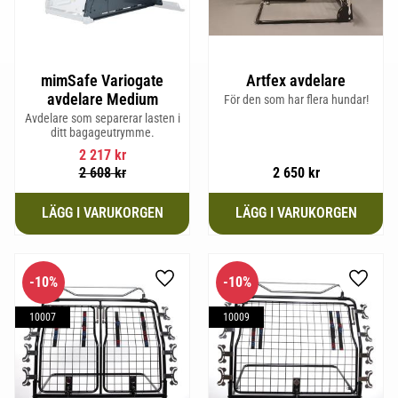
mimSafe Variogate
Artfex avdelare
avdelare Medium
För den som har flera hundar!
Avdelare som separerar lasten i
ditt bagageutrymme.
2 217
kr
2 608
kr
2 650
kr
10
%
10
%
Lägg till i favoriter
Lägg til
10007
10009