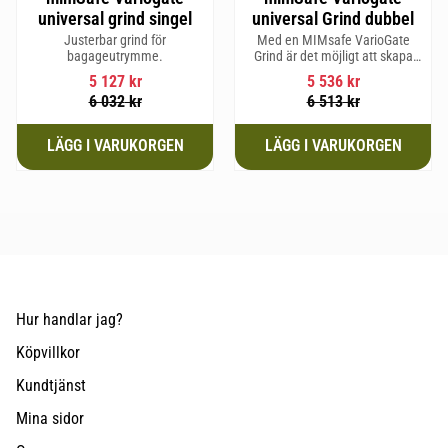
universal grind singel
universal Grind dubbel
Justerbar grind för
Med en MIMsafe VarioGate
bagageutrymme.
Grind är det möjligt att skapa
ett inhägnat område i hela
5 127
kr
5 536
kr
bagageutrymmet som kan
6 032
kr
6 513
kr
användas för transport av
hundar eller last
Hur handlar jag?
Köpvillkor
Kundtjänst
Mina sidor