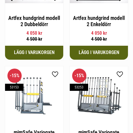
Artfex hundgrind modell
Artfex hundgrind modell
2 Dubbeldörr
2 Enkeldörr
4 050
kr
4 050
kr
4 500
kr
4 500
kr
15
%
15
%
Lägg till i favoriter
Lägg til
53153
53253
mimSafe Variogate
mimSafe Variogate