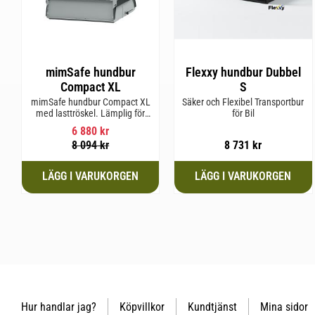
mimSafe hundbur
Flexxy hundbur Dubbel
Compact XL
S
mimSafe hundbur Compact XL
Säker och Flexibel Transportbur
med lasttröskel. Lämplig för
för Bil
hundraser upp till 58 cm i
6 880
kr
mankhöjd.
8 094
kr
8 731
kr
Hur handlar jag?
Köpvillkor
Kundtjänst
Mina sidor