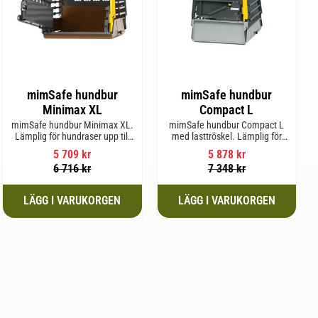
mimSafe hundbur
mimSafe hundbur
Minimax XL
Compact L
mimSafe hundbur Minimax XL.
mimSafe hundbur Compact L
Lämplig för hundraser upp till
med lasttröskel. Lämplig för
38 cm i mankhöjd.
hundraser upp till 58 cm i
5 709
kr
5 878
kr
mankhöjd.
6 716
kr
7 348
kr