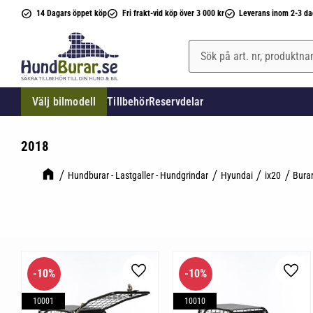
14 Dagars öppet köp
Fri frakt-vid köp över 3 000 kr
Leverans inom 2-3 da
Välj bilmodell
Tillbehör
Reservdelar
2018
Hundburar - Lastgaller - Hundgrindar
Hyundai
ix20
Bura
10
%
10
%
Lägg till i favoriter
Lägg 
10001
10010