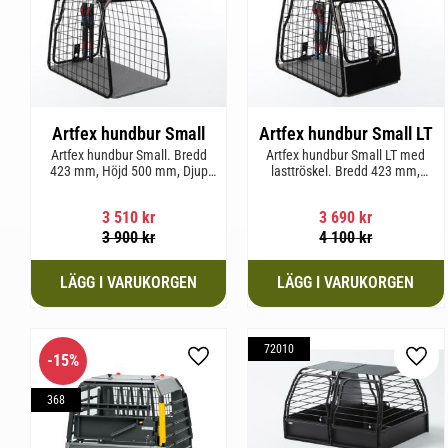
Artfex hundbur Small
Artfex hundbur Small LT
Artfex hundbur Small. Bredd
Artfex hundbur Small LT med
423 mm, Höjd 500 mm, Djup
lasttröskel. Bredd 423 mm,
670 mm och vikt 12,1 kg.
Höjd 500 mm, Djup 670 mm
och Vikt 12,9 kg.
3 510
kr
3 690
kr
3 900
kr
4 100
kr
72010
15
%
Lägg till i favoriter
Lägg 
368