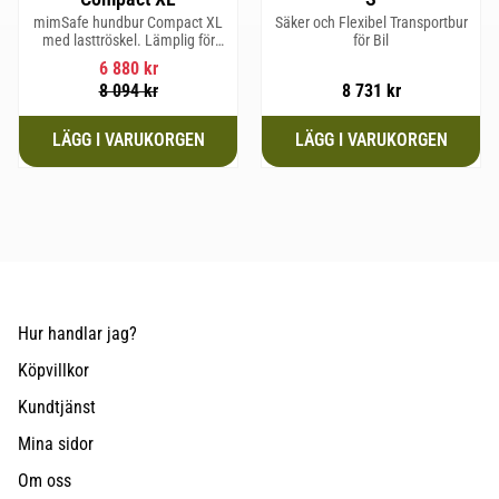
mimSafe hundbur Compact XL
Säker och Flexibel Transportbur
med lasttröskel. Lämplig för
för Bil
hundraser upp till 58 cm i
6 880
kr
mankhöjd.
8 094
kr
8 731
kr
Hur handlar jag?
Köpvillkor
Kundtjänst
Mina sidor
Om oss