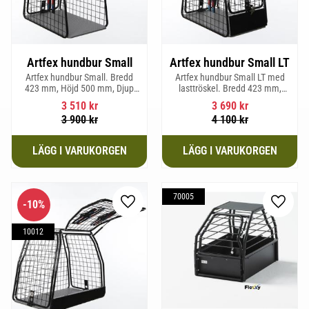
Artfex hundbur Small
Artfex hundbur Small LT
Artfex hundbur Small. Bredd
Artfex hundbur Small LT med
423 mm, Höjd 500 mm, Djup
lasttröskel. Bredd 423 mm,
670 mm och vikt 12,1 kg.
Höjd 500 mm, Djup 670 mm
3 510
kr
3 690
kr
och Vikt 12,9 kg.
3 900
kr
4 100
kr
70005
10
%
Lägg till i favoriter
Lägg til
10012