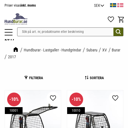
Priser visas
inkl. moms
Meny
Favoriter
Kundv
2017
Hundburar - Lastgaller - Hundgrindar
Subaru
XV
Burar
2017
FILTRERA
SORTERA
10
%
10
%
Lägg till i favoriter
Lägg til
10001
10010