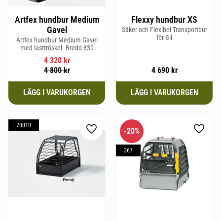
Artfex hundbur Medium
Flexxy hundbur XS
Gavel
Säker och Flexibel Transportbur
för Bil
Artfex hundbur Medium Gavel
med lasttröskel. Bredd 830
mm, Höjd 675 mm, Djup 495
4 320
kr
mm och Vikt 20,1 kg.
4 800
kr
4 690
kr
70010
20
%
Lägg till i favoriter
Lägg til
367