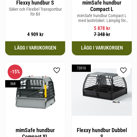
Flexxy hundbur S
mimSafe hundbur
Compact L
Säker och Flexibel Transportbur
för Bil
mimSafe hundbur Compact L
med lasttröskel. Lämplig för
hundraser upp till 58 cm i
5 878
kr
mankhöjd.
4 909
kr
7 348
kr
72010
15
%
Lägg till i favoriter
Lägg til
368
mimSafe hundbur
Flexxy hundbur Dubbel
Compact XL
S