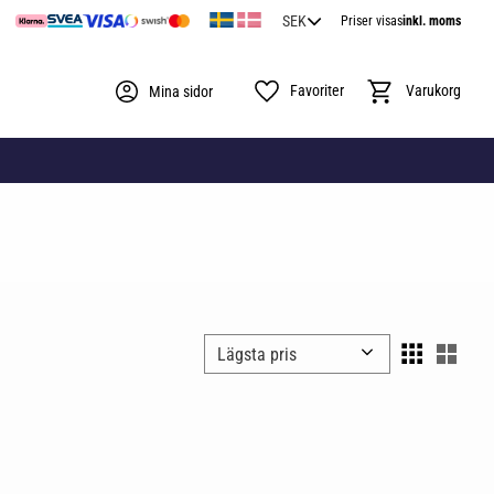
Priser visas
inkl. moms
Favoriter
Kundvagn
Mina sidor
Välj sortering
Välj 