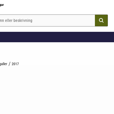
gar
galler
2017
till i favoriter