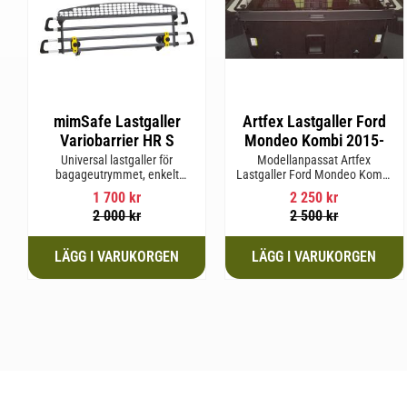
mimSafe Lastgaller
Artfex Lastgaller Ford
Variobarrier HR S
Mondeo Kombi 2015-
Universal lastgaller för
Modellanpassat Artfex
bagageutrymmet, enkelt
Lastgaller Ford Mondeo Kombi
justerbar för att passa din bils
2015-
1 700
kr
2 250
kr
form för säker och trygg resa
2 000
kr
2 500
kr
med husdjur eller last.