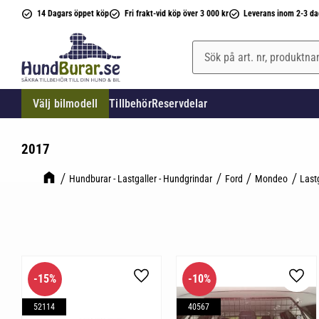
14 Dagars öppet köp
Fri frakt-vid köp över 3 000 kr
Leverans inom 2-3 da
Välj bilmodell
Tillbehör
Reservdelar
2017
Hundburar - Lastgaller - Hundgrindar
Ford
Mondeo
Last
15
%
10
%
Lägg till i favoriter
Lägg 
52114
40567