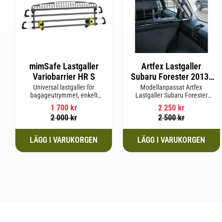
mimSafe Lastgaller
Artfex Lastgaller
Variobarrier HR S
Subaru Forester 2013-
2019 Kaross SJ
Universal lastgaller för
Modellanpassat Artfex
bagageutrymmet, enkelt
Lastgaller Subaru Forester
justerbar för att passa din bils
2013-2019 Kaross SJ
1 700
kr
2 250
kr
form för säker och trygg resa
2 000
kr
2 500
kr
med husdjur eller last.