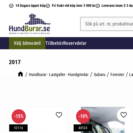
14 Dagars öppet köp
Fri frakt-vid köp över 3 000 kr
Leverans inom 2-3 da
Välj bilmodell
Tillbehör
Reservdelar
2017
Hundburar - Lastgaller - Hundgrindar
Subaru
Forester
La
15
%
10
%
Lägg till i favoriter
Lägg 
52114
40524