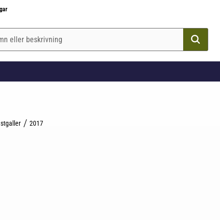
gar
stgaller
2017
till i favoriter