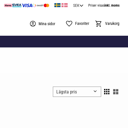
Priser visas
inkl. moms
Favoriter
Kundvagn
Mina sidor
Välj sortering
Välj 