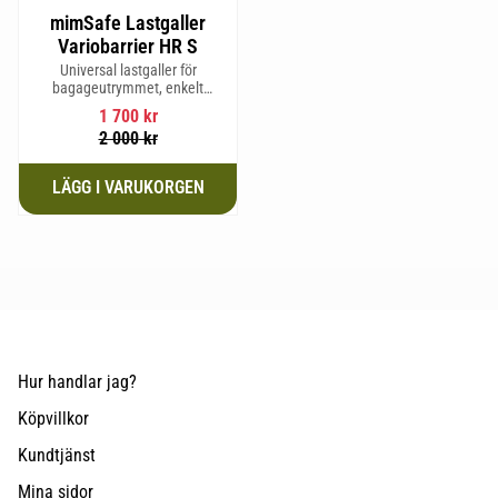
mimSafe Lastgaller
Variobarrier HR S
Universal lastgaller för
bagageutrymmet, enkelt
justerbar för att passa din bils
1 700
kr
form för säker och trygg resa
2 000
kr
med husdjur eller last.
Hur handlar jag?
Köpvillkor
Kundtjänst
Mina sidor