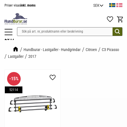
Priser visas
inkl. moms
Meny
Favoriter
Kundv
2017
Hundburar - Lastgaller - Hundgrindar
Citroen
C3 Picasso
Lastgaller
2017
15
%
Lägg till i favoriter
52114