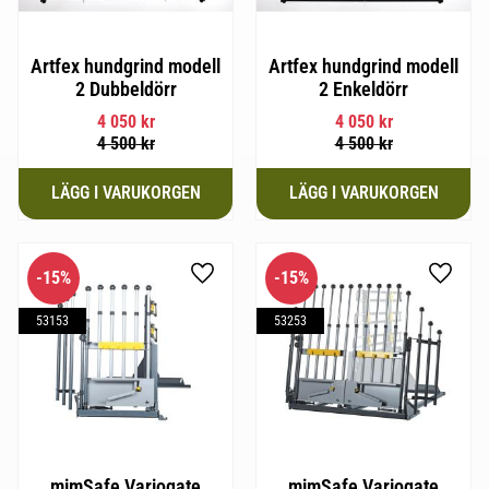
Artfex hundgrind modell
Artfex hundgrind modell
2 Dubbeldörr
2 Enkeldörr
4 050
kr
4 050
kr
4 500
kr
4 500
kr
15
%
15
%
Lägg till i favoriter
Lägg til
53153
53253
mimSafe Variogate
mimSafe Variogate