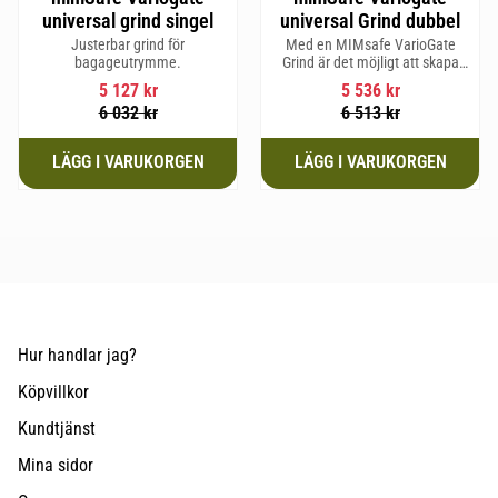
universal grind singel
universal Grind dubbel
Justerbar grind för
Med en MIMsafe VarioGate
bagageutrymme.
Grind är det möjligt att skapa
ett inhägnat område i hela
5 127
kr
5 536
kr
bagageutrymmet som kan
6 032
kr
6 513
kr
användas för transport av
hundar eller last
Hur handlar jag?
Köpvillkor
Kundtjänst
Mina sidor