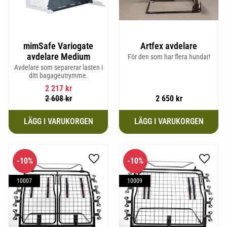
mimSafe Variogate
Artfex avdelare
avdelare Medium
För den som har flera hundar!
Avdelare som separerar lasten i
ditt bagageutrymme.
2 217
kr
2 608
kr
2 650
kr
10
%
10
%
Lägg till i favoriter
Lägg til
10007
10009