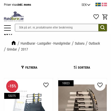
Priser visas
inkl. moms
Meny
Favoriter
Kundv
2017
Hundburar - Lastgaller - Hundgrindar
Subaru
Outback
Grindar
2017
FILTRERA
SORTERA
10023
15
%
Lägg till i favoriter
Lägg til
53275