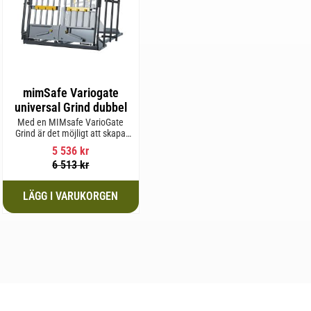
mimSafe Variogate
universal Grind dubbel
Med en MIMsafe VarioGate
Grind är det möjligt att skapa
ett inhägnat område i hela
5 536
kr
bagageutrymmet som kan
6 513
kr
användas för transport av
hundar eller last