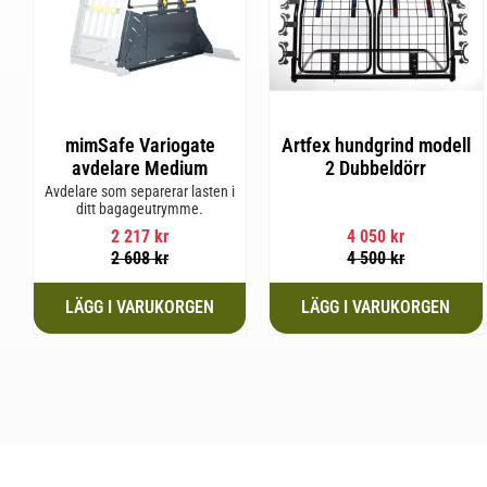
mimSafe Variogate
Artfex hundgrind modell
avdelare Medium
2 Dubbeldörr
Avdelare som separerar lasten i
ditt bagageutrymme.
2 217
kr
4 050
kr
2 608
kr
4 500
kr