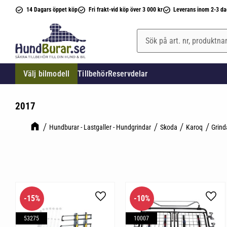
14 Dagars öppet köp
Fri frakt-vid köp över 3 000 kr
Leverans inom 2-3 da
Välj bilmodell
Tillbehör
Reservdelar
2017
Hundburar - Lastgaller - Hundgrindar
Skoda
Karoq
Grind
15
%
10
%
Lägg till i favoriter
Lägg 
53275
10007