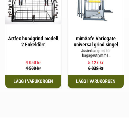
Artfex hundgrind modell
mimSafe Variogate
2 Enkeldörr
universal grind singel
Justerbar grind för
bagageutrymme.
4 050
kr
5 127
kr
4 500
kr
6 032
kr