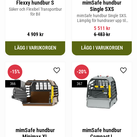
Flexxy hundbur S
mimSafe hundbur
Single SXS
Säker och Flexibel Transportbur
för Bil
mimSafe hundbur Single SXS.
Lämplig för hundraser upp till
52 cm i mankhöjd.
5 511
kr
4 909
kr
6 483
kr
15
%
20
%
Lägg till i favoriter
Lägg til
366
367
mimSafe hundbur
mimSafe hundbur
Minimax XL
Compact L