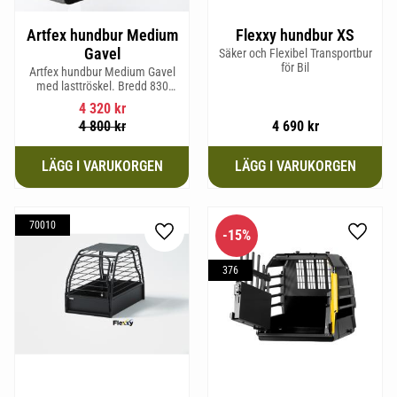
Artfex hundbur Medium
Flexxy hundbur XS
Gavel
Säker och Flexibel Transportbur
för Bil
Artfex hundbur Medium Gavel
med lasttröskel. Bredd 830
mm, Höjd 675 mm, Djup 495
4 320
kr
mm och Vikt 20,1 kg.
4 800
kr
4 690
kr
70010
15
%
Lägg till i favoriter
Lägg til
376