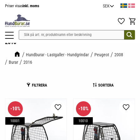
Priser visas
inkl. moms
Meny
Favoriter
Kundv
2016
Hundburar - Lastgaller - Hundgrindar
Peugeot
2008
Burar
2016
FILTRERA
SORTERA
10
%
10
%
Lägg till i favoriter
Lägg til
10001
10010