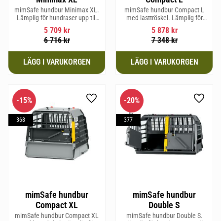
mimSafe hundbur Minimax XL.
mimSafe hundbur Compact L
Lämplig för hundraser upp till
med lasttröskel. Lämplig för
38 cm i mankhöjd.
hundraser upp till 58 cm i
5 709
kr
5 878
kr
mankhöjd.
6 716
kr
7 348
kr
15
%
20
%
Lägg till i favoriter
Lägg til
368
377
mimSafe hundbur
mimSafe hundbur
Compact XL
Double S
mimSafe hundbur Compact XL
mimSafe hundbur Double S.