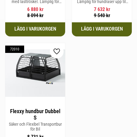
med lasttröskel. Lämplig för
Lämplig för hundraser upp till
hundraser upp till 58 cm i
52 cm i mankhöjd.
6 880
kr
7 632
kr
mankhöjd.
8 094
kr
9 540
kr
72010
Lägg till i favoriter
Flexxy hundbur Dubbel
S
Säker och Flexibel Transportbur
för Bil
8 731
kr