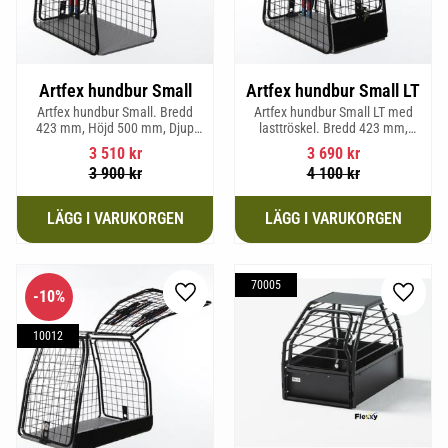
Artfex hundbur Small
Artfex hundbur Small LT
Artfex hundbur Small. Bredd
Artfex hundbur Small LT med
423 mm, Höjd 500 mm, Djup
lasttröskel. Bredd 423 mm,
670 mm och vikt 12,1 kg.
Höjd 500 mm, Djup 670 mm
3 510
kr
3 690
kr
och Vikt 12,9 kg.
3 900
kr
4 100
kr
70005
10
%
Lägg till i favoriter
Lägg til
10012