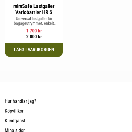
mimSafe Lastgaller
Variobarrier HR S
Universal lastgaller för
bagageutrymmet, enkelt
justerbar för att passa din bils
1 700
kr
form för säker och trygg resa
2 000
kr
med husdjur eller last.
Hur handlar jag?
Köpvillkor
Kundtjänst
Mina sidor