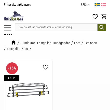
Priser visas
inkl. moms
Meny
Favoriter
Kundv
2016
Hundburar - Lastgaller - Hundgrindar
Ford
Eco Sport
Lastgaller
2016
15
%
Lägg till i favoriter
52114