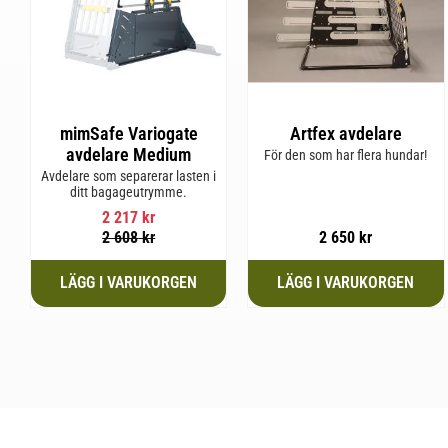
mimSafe Variogate
Artfex avdelare
avdelare Medium
För den som har flera hundar!
Avdelare som separerar lasten i
ditt bagageutrymme.
2 217
kr
2 608
kr
2 650
kr