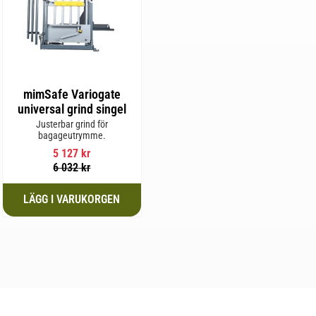
mimSafe Variogate
universal grind singel
Justerbar grind för
bagageutrymme.
5 127
kr
6 032
kr