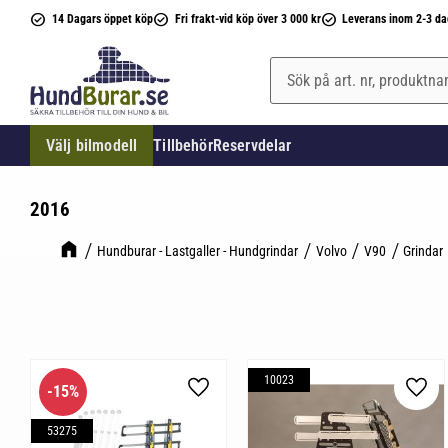
14 Dagars öppet köp
Fri frakt-vid köp över 3 000 kr
Leverans inom 2-3 da
Välj bilmodell
Tillbehör
Reservdelar
2016
Hundburar - Lastgaller - Hundgrindar
Volvo
V90
Grindar
10023
15
%
Lägg till i favoriter
Lägg 
53275