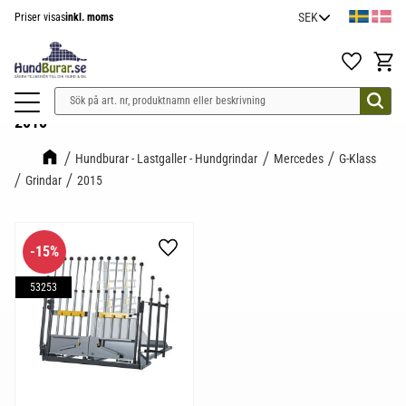
Priser visas
inkl. moms
Meny
Favoriter
Kundv
2015
Hundburar - Lastgaller - Hundgrindar
Mercedes
G-Klass
Grindar
2015
15
%
Lägg till i favoriter
53253