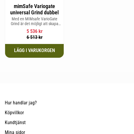
mimSafe Variogate
universal Grind dubbel
Med en MIMsafe VarioGate
Grind är det möjligt att skapa
ett inhägnat område i hela
5 536
kr
bagageutrymmet som kan
6 513
kr
användas för transport av
hundar eller last
Hur handlar jag?
Köpvillkor
Kundtjänst
Mina sidor