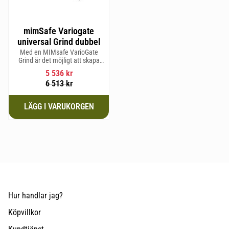
mimSafe Variogate
universal Grind dubbel
Med en MIMsafe VarioGate
Grind är det möjligt att skapa
ett inhägnat område i hela
5 536
kr
bagageutrymmet som kan
6 513
kr
användas för transport av
hundar eller last
Hur handlar jag?
Köpvillkor