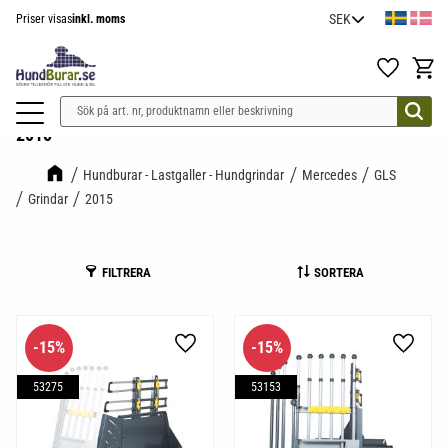
Priser visas
inkl. moms
Meny
Favoriter
Kundv
2015
Hundburar - Lastgaller - Hundgrindar
Mercedes
GLS
Grindar
2015
FILTRERA
SORTERA
15
%
15
%
Lägg till i favoriter
Lägg til
53275
53153