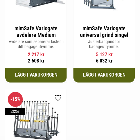
mimSafe Variogate
mimSafe Variogate
avdelare Medium
universal grind singel
Avdelare som separerar lasten i
Justerbar grind för
ditt bagageutrymme.
bagageutrymme.
2 217
kr
5 127
kr
2 608
kr
6 032
kr
15
%
Lägg till i favoriter
53253