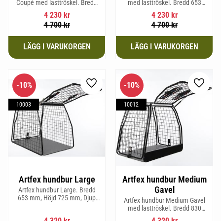
Coupé med lasttröskel. Bredd
med lasttröskel. Bredd 653
653 mm, Höjd 675 mm, Djup
mm, Höjd 675 mm, Djup 830
4 230
kr
4 230
kr
830 mm och Vikt 19,4 kg.
mm och Vikt 20,2 kg.
4 700
kr
4 700
kr
10
%
10
%
Lägg till i favoriter
Lägg til
10003
10012
Artfex hundbur Large
Artfex hundbur Medium
Gavel
Artfex hundbur Large. Bredd
653 mm, Höjd 725 mm, Djup
Artfex hundbur Medium Gavel
920 mm och Vikt 20,6 kg.
med lasttröskel. Bredd 830
mm, Höjd 675 mm, Djup 495
4 320
kr
4 320
kr