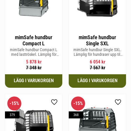
mimSafe hundbur
mimSafe hundbur
Compact L
Single SXL
mimSafe hundbur Compact L
mimSafe hundbur Single SXL.
med lasttröskel. Lämplig för
Lämplig för hundraser upp till
hundraser upp till 58 cm i
64 cm i mankhöjd.
5 878
kr
6 054
kr
mankhöjd.
7 348
kr
7 567
kr
15
%
15
%
Lägg till i favoriter
Lägg til
379
368