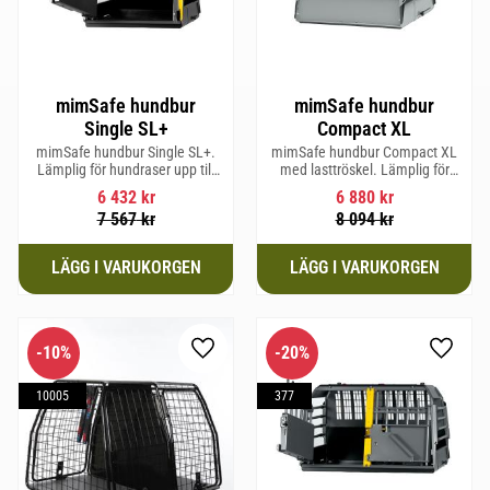
mimSafe hundbur
mimSafe hundbur
Single SL+
Compact XL
mimSafe hundbur Single SL+.
mimSafe hundbur Compact XL
Lämplig för hundraser upp till
med lasttröskel. Lämplig för
62 cm i mankhöjd.
hundraser upp till 58 cm i
6 432
kr
6 880
kr
mankhöjd.
7 567
kr
8 094
kr
10
%
20
%
Lägg till i favoriter
Lägg til
10005
377