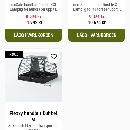
mimSafe hundbur Double XXL.
mimSafe hundbur Double XL.
Lämplig för hundraser upp till
Lämplig för hundraser upp till
64 cm i mankhöjd.
64 cm i mankhöjd.
8 994
kr
9 074
kr
11 242
kr
10 675
kr
72020
Lägg till i favoriter
Flexxy hundbur Dubbel
M
Säker och Flexibel Transportbur