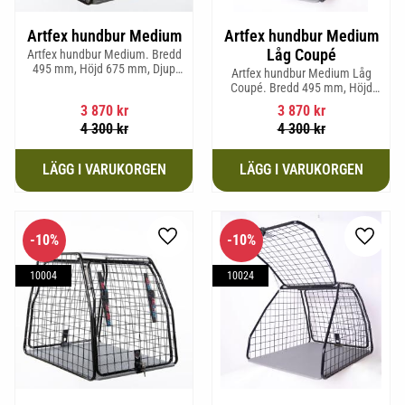
Artfex hundbur Medium
Artfex hundbur Medium
Låg Coupé
Artfex hundbur Medium. Bredd
495 mm, Höjd 675 mm, Djup
Artfex hundbur Medium Låg
830 mm och Vikt 17 kg.
Coupé. Bredd 495 mm, Höjd
580 mm, Djup 830 mm och Vikt
3 870
kr
3 870
kr
15,2 kg.
4 300
kr
4 300
kr
10
%
10
%
Lägg till i favoriter
Lägg til
10004
10024