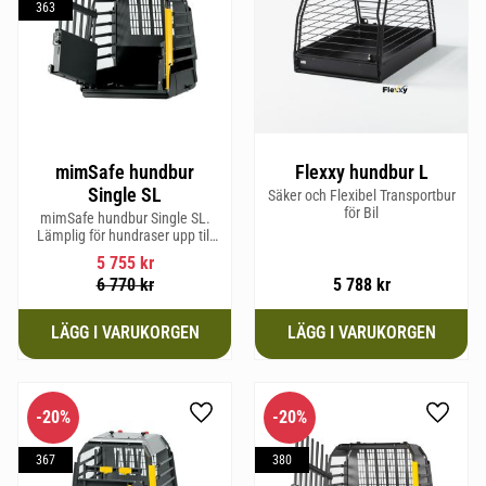
363
mimSafe hundbur
Flexxy hundbur L
Single SL
Säker och Flexibel Transportbur
för Bil
mimSafe hundbur Single SL.
Lämplig för hundraser upp till
58 cm i mankhöjd.
5 755
kr
6 770
kr
5 788
kr
20
%
20
%
Lägg till i favoriter
Lägg til
367
380