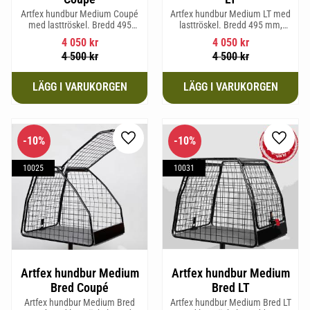
Artfex hundbur Medium Coupé
Artfex hundbur Medium LT med
med lasttröskel. Bredd 495
lasttröskel. Bredd 495 mm,
mm, Höjd 675 mm, Djup 830
Höjd 675 mm, Djup 830 mm
4 050
kr
4 050
kr
mm och Vikt 15,8 kg.
och Vikt 17 kg.
4 500
kr
4 500
kr
10
%
10
%
Lägg till i favoriter
Lägg til
10025
10031
Artfex hundbur Medium
Artfex hundbur Medium
Bred Coupé
Bred LT
Artfex hundbur Medium Bred
Artfex hundbur Medium Bred LT