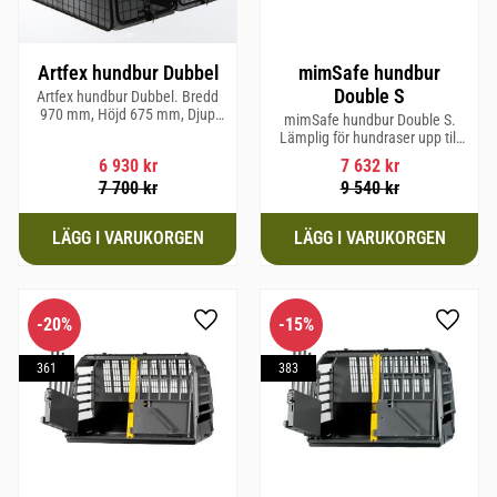
Artfex hundbur Dubbel
mimSafe hundbur
Double S
Artfex hundbur Dubbel. Bredd
970 mm, Höjd 675 mm, Djup
mimSafe hundbur Double S.
830 mm och Vikt 31 kg.
Lämplig för hundraser upp till
52 cm i mankhöjd.
6 930
kr
7 632
kr
7 700
kr
9 540
kr
20
%
15
%
Lägg till i favoriter
Lägg til
361
383