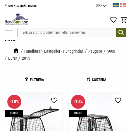
Priser visas
inkl. moms
Meny
Favoriter
Kundv
2015
Hundburar - Lastgaller - Hundgrindar
Peugeot
5008
Burar
2015
FILTRERA
SORTERA
10
%
10
%
Lägg till i favoriter
Lägg til
10001
10010