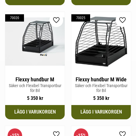
70020
70025
Lägg till i favoriter
Lägg til
Flexxy hundbur M
Flexxy hundbur M Wide
Säker och Flexibel Transportbur
Säker och Flexibel Transportbur
för Bil
för Bil
5 350
kr
5 350
kr
15
%
15
%