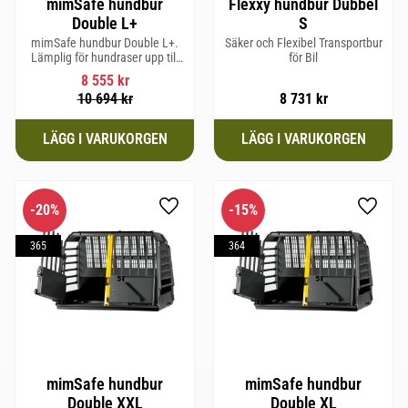
mimSafe hundbur
Flexxy hundbur Dubbel
Double L+
S
mimSafe hundbur Double L+.
Säker och Flexibel Transportbur
Lämplig för hundraser upp till
för Bil
62 cm i mankhöjd
8 555
kr
10 694
kr
8 731
kr
20
%
15
%
Lägg till i favoriter
Lägg til
365
364
mimSafe hundbur
mimSafe hundbur
Double XXL
Double XL