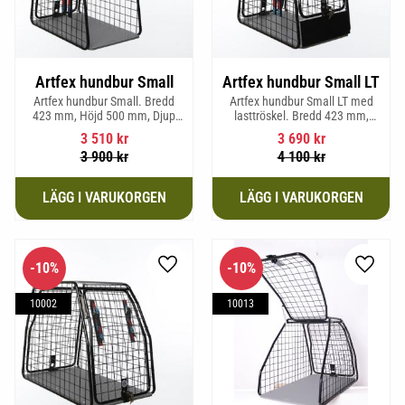
Artfex hundbur Small
Artfex hundbur Small LT
Artfex hundbur Small. Bredd
Artfex hundbur Small LT med
423 mm, Höjd 500 mm, Djup
lasttröskel. Bredd 423 mm,
670 mm och vikt 12,1 kg.
Höjd 500 mm, Djup 670 mm
3 510
kr
3 690
kr
och Vikt 12,9 kg.
3 900
kr
4 100
kr
10
%
10
%
Lägg till i favoriter
Lägg til
10002
10013