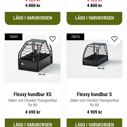
mm och Vikt 20,1 kg.
4 800
kr
4 800
kr
70005
70010
Lägg till i favoriter
Lägg til
Flexxy hundbur XS
Flexxy hundbur S
Säker och Flexibel Transportbur
Säker och Flexibel Transportbur
för Bil
för Bil
4 690
kr
4 909
kr