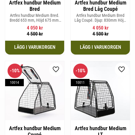
Artfex hundbur Medium
Artfex hundbur Medium
Bred
Bred Låg Coupé
Artfex hundbur Medium Bred.
Artfex hundbur Medium Bred
Bredd 653 mm, Höjd 675 mm,
Låg Coupé. Djup: 830mm Höjd:
Djup 830 mm och Vikt 19,7 kg.
580mm Bredd: 653mm Vikt:
4 050
kr
4 050
kr
17,5kg
4 500
kr
4 500
kr
10
%
10
%
Lägg till i favoriter
Lägg til
10014
10011
Artfex hundbur Medium
Artfex hundbur Medium
Coupé
LT