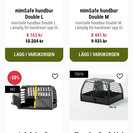
mimSafe hundbur
mimSafe hundbur
Double L
Double M
mimSafe hundbur Double L.
mimSafe hundbur Double M.
Lämplig för hundraser upp till
Lämplig för hundraser upp till
58 cm i mankhöjd.
58 cm i mankhöjd.
8 163
kr
8 441
kr
10 204
kr
9 931
kr
72010
20
%
Lägg till i favoriter
Lägg til
362