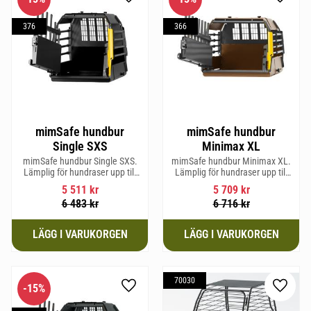
Lägg till i favoriter
Lägg til
376
366
mimSafe hundbur
mimSafe hundbur
Single SXS
Minimax XL
mimSafe hundbur Single SXS.
mimSafe hundbur Minimax XL.
Lämplig för hundraser upp till
Lämplig för hundraser upp till
52 cm i mankhöjd.
38 cm i mankhöjd.
5 511
kr
5 709
kr
6 483
kr
6 716
kr
70030
15
%
Lägg till i favoriter
Lägg til