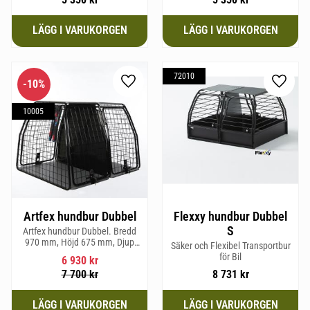
72010
10
%
Lägg till i favoriter
Lägg til
10005
Artfex hundbur Dubbel
Flexxy hundbur Dubbel
S
Artfex hundbur Dubbel. Bredd
970 mm, Höjd 675 mm, Djup
Säker och Flexibel Transportbur
830 mm och Vikt 31 kg.
för Bil
6 930
kr
7 700
kr
8 731
kr