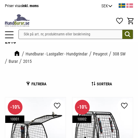
Priser visas
inkl. moms
Meny
Favoriter
Kundv
2015
Hundburar - Lastgaller - Hundgrindar
Peugeot
308 SW
Burar
2015
FILTRERA
SORTERA
10
%
10
%
Lägg till i favoriter
Lägg til
10001
10002