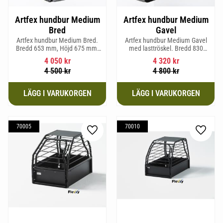
Artfex hundbur Medium
Artfex hundbur Medium
Bred
Gavel
Artfex hundbur Medium Bred.
Artfex hundbur Medium Gavel
Bredd 653 mm, Höjd 675 mm,
med lasttröskel. Bredd 830
Djup 830 mm och Vikt 19,7 kg.
mm, Höjd 675 mm, Djup 495
4 050
kr
4 320
kr
mm och Vikt 20,1 kg.
4 500
kr
4 800
kr
70005
70010
Lägg till i favoriter
Lägg til