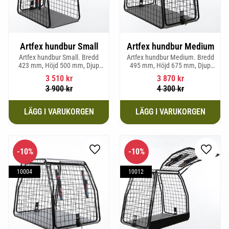
Artfex hundbur Small
Artfex hundbur Medium
Artfex hundbur Small. Bredd
Artfex hundbur Medium. Bredd
423 mm, Höjd 500 mm, Djup
495 mm, Höjd 675 mm, Djup
670 mm och vikt 12,1 kg.
830 mm och Vikt 17 kg.
3 510
kr
3 870
kr
3 900
kr
4 300
kr
10
%
10
%
Lägg till i favoriter
Lägg til
10004
10012