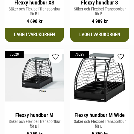
Flexxy hundbur XS
Flexxy hundbur S
Säker och Flexibel Transportbur
Säker och Flexibel Transportbur
för Bil
för Bil
4 690
kr
4 909
kr
70020
70025
Lägg till i favoriter
Lägg til
Flexxy hundbur M
Flexxy hundbur M Wide
Säker och Flexibel Transportbur
Säker och Flexibel Transportbur
för Bil
för Bil
5 350
kr
5 350
kr