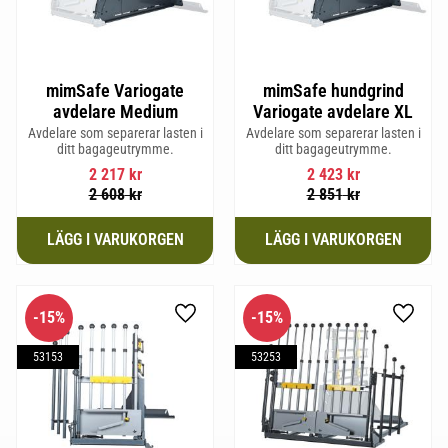
mimSafe Variogate
mimSafe hundgrind
avdelare Medium
Variogate avdelare XL
Avdelare som separerar lasten i
Avdelare som separerar lasten i
ditt bagageutrymme.
ditt bagageutrymme.
2 217
kr
2 423
kr
2 608
kr
2 851
kr
15
%
15
%
Lägg till i favoriter
Lägg til
53153
53253