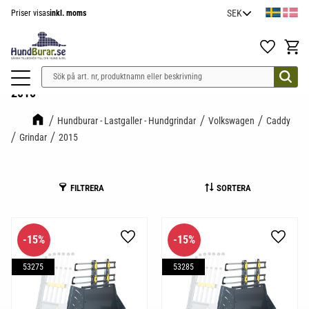
Priser visas
inkl. moms
Meny
Favoriter
Kundv
2015
Hundburar - Lastgaller - Hundgrindar
Volkswagen
Caddy
Grindar
2015
FILTRERA
SORTERA
15
%
15
%
Lägg till i favoriter
Lägg til
53275
53285