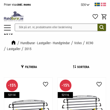
Priser visas
inkl. moms
Meny
Favoriter
Kundv
2015
Hundburar - Lastgaller - Hundgrindar
Volvo
XC90
Lastgaller
2015
FILTRERA
SORTERA
15
%
15
%
Lägg till i favoriter
Lägg til
52114
52116