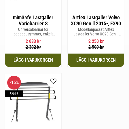
mimSafe Lastgaller
Artfex Lastgaller Volvo
Variobarrier S
XC90 Gen ll 2015-, EX90
Universalbarriär för
Modellanpassat Artfex
bagageutrymmet, enkelt
Lastgaller Volvo XC90 Gen ll
justerbar för att passa din bils
2015-, EX90
2 033
kr
2 250
kr
form för säker och trygg resa
2 392
kr
2 500
kr
med husdjur eller last.
15
%
Lägg till i favoriter
52016