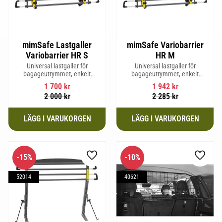
mimSafe Lastgaller
mimSafe Variobarrier
Variobarrier HR S
HR M
Universal lastgaller för
Universal lastgaller för
bagageutrymmet, enkelt
bagageutrymmet, enkelt
justerbar för att passa din bils
justerbar för att passa din bils
1 700
kr
1 942
kr
form för säker och trygg resa
form för säker och trygg resa
2 000
kr
2 285
kr
med husdjur eller last.
med husdjur eller last.
15
%
10
%
Lägg till i favoriter
Lägg til
52014
40621