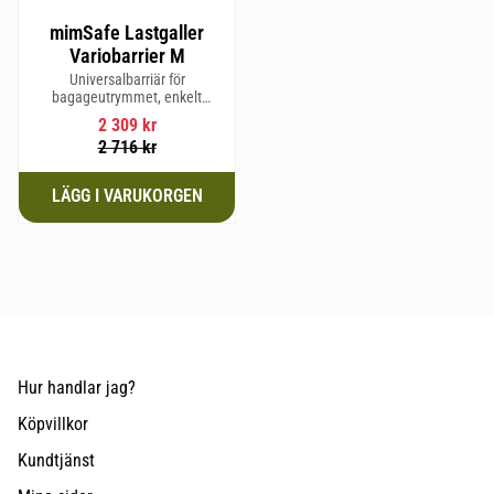
mimSafe Lastgaller
Variobarrier M
Universalbarriär för
bagageutrymmet, enkelt
justerbar för att passa din bils
2 309
kr
form för säker och trygg resa
2 716
kr
med husdjur eller last.
Hur handlar jag?
Köpvillkor
Kundtjänst