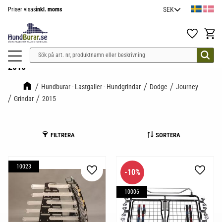
Priser visas
inkl. moms
Meny
Favoriter
Kundv
2015
Hundburar - Lastgaller - Hundgrindar
Dodge
Journey
Grindar
2015
FILTRERA
SORTERA
10023
10
%
Lägg till i favoriter
Lägg til
10006