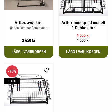
Artfex avdelare
Artfex hundgrind modell
1 Dubbeldörr
För den som har flera hundar!
4 050
kr
2 650
kr
4 500
kr
10
%
Lägg till i favoriter
10008