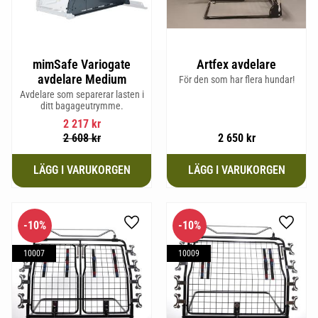
mimSafe Variogate
Artfex avdelare
avdelare Medium
För den som har flera hundar!
Avdelare som separerar lasten i
ditt bagageutrymme.
2 217
kr
2 608
kr
2 650
kr
10
%
10
%
Lägg till i favoriter
Lägg til
10007
10009