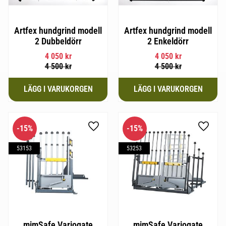
Artfex hundgrind modell
Artfex hundgrind modell
2 Dubbeldörr
2 Enkeldörr
4 050
kr
4 050
kr
4 500
kr
4 500
kr
15
%
15
%
Lägg till i favoriter
Lägg til
53153
53253
mimSafe Variogate
mimSafe Variogate