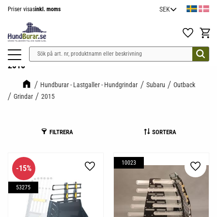
Priser visas
inkl. moms
Meny
Favoriter
Kundv
2015
Hundburar - Lastgaller - Hundgrindar
Subaru
Outback
Grindar
2015
FILTRERA
SORTERA
10023
15
%
Lägg till i favoriter
Lägg til
53275