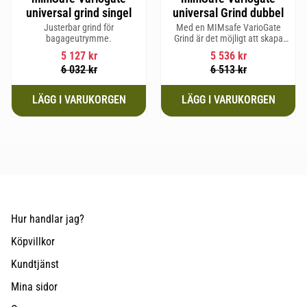
universal grind singel
universal Grind dubbel
Justerbar grind för
Med en MIMsafe VarioGate
bagageutrymme.
Grind är det möjligt att skapa
ett inhägnat område i hela
5 127
kr
5 536
kr
bagageutrymmet som kan
6 032
kr
6 513
kr
användas för transport av
hundar eller last
Hur handlar jag?
Köpvillkor
Kundtjänst
Mina sidor