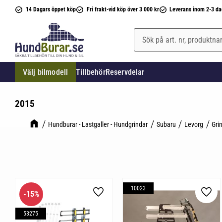
14 Dagars öppet köp
Fri frakt-vid köp över 3 000 kr
Leverans inom 2-3 da
Välj bilmodell
Tillbehör
Reservdelar
2015
Hundburar - Lastgaller - Hundgrindar
Subaru
Levorg
Gri
10023
15
%
Lägg till i favoriter
Lägg 
53275