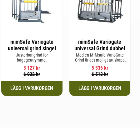
mimSafe Variogate
mimSafe Variogate
universal grind singel
universal Grind dubbel
Justerbar grind för
Med en MIMsafe VarioGate
bagageutrymme.
Grind är det möjligt att skapa
ett inhägnat område i hela
5 127
kr
5 536
kr
bagageutrymmet som kan
6 032
kr
6 513
kr
användas för transport av
hundar eller last