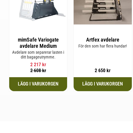
mimSafe Variogate
Artfex avdelare
avdelare Medium
För den som har flera hundar!
Avdelare som separerar lasten i
ditt bagageutrymme.
2 217
kr
2 608
kr
2 650
kr