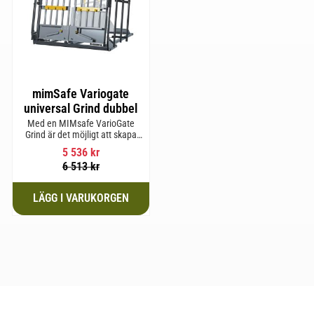
mimSafe Variogate
universal Grind dubbel
Med en MIMsafe VarioGate
Grind är det möjligt att skapa
ett inhägnat område i hela
5 536
kr
bagageutrymmet som kan
6 513
kr
användas för transport av
hundar eller last