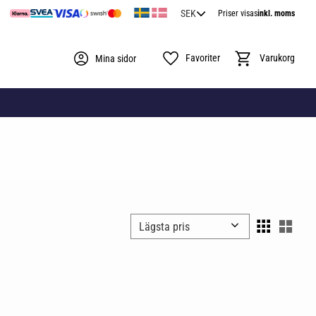
Priser visas
inkl. moms
Favoriter
Kundvagn
Mina sidor
Välj sortering
Välj 