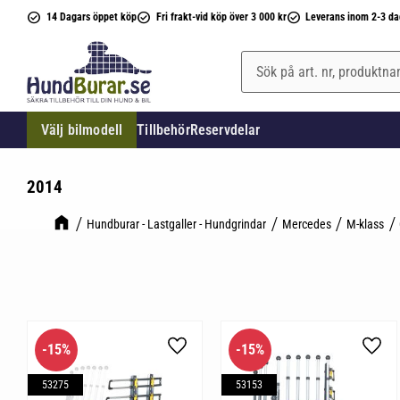
14 Dagars öppet köp
Fri frakt-vid köp över 3 000 kr
Leverans inom 2-3 da
Välj bilmodell
Tillbehör
Reservdelar
2014
Hundburar - Lastgaller - Hundgrindar
Mercedes
M-klass
15
%
15
%
Lägg till i favoriter
Lägg 
53275
53153