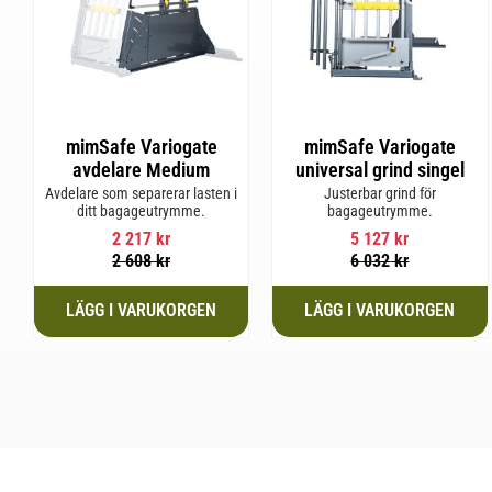
mimSafe Variogate
mimSafe Variogate
avdelare Medium
universal grind singel
Avdelare som separerar lasten i
Justerbar grind för
ditt bagageutrymme.
bagageutrymme.
2 217
kr
5 127
kr
2 608
kr
6 032
kr