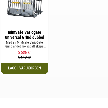
mimSafe Variogate
universal Grind dubbel
Med en MIMsafe VarioGate
Grind är det möjligt att skapa
ett inhägnat område i hela
5 536
kr
bagageutrymmet som kan
6 513
kr
användas för transport av
hundar eller last