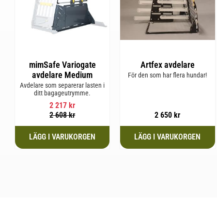
mimSafe Variogate
Artfex avdelare
avdelare Medium
För den som har flera hundar!
Avdelare som separerar lasten i
ditt bagageutrymme.
2 217
kr
2 608
kr
2 650
kr