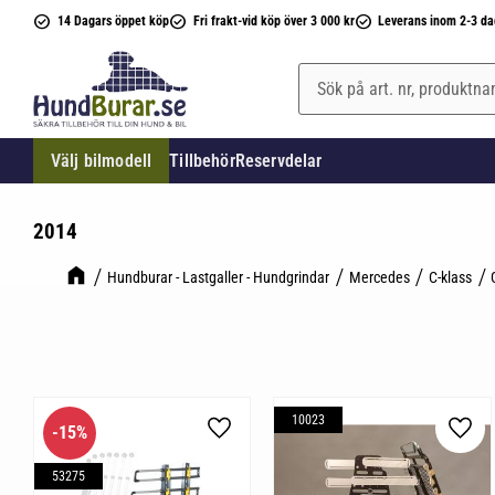
14 Dagars öppet köp
Fri frakt-vid köp över 3 000 kr
Leverans inom 2-3 da
Välj bilmodell
Tillbehör
Reservdelar
2014
Hundburar - Lastgaller - Hundgrindar
Mercedes
C-klass
10023
15
%
Lägg till i favoriter
Lägg 
53275