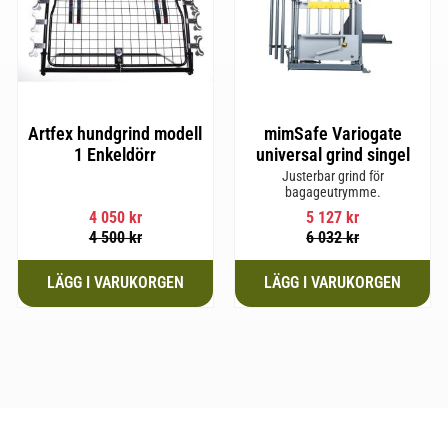
Artfex hundgrind modell
mimSafe Variogate
1 Enkeldörr
universal grind singel
Justerbar grind för
bagageutrymme.
4 050
kr
5 127
kr
4 500
kr
6 032
kr