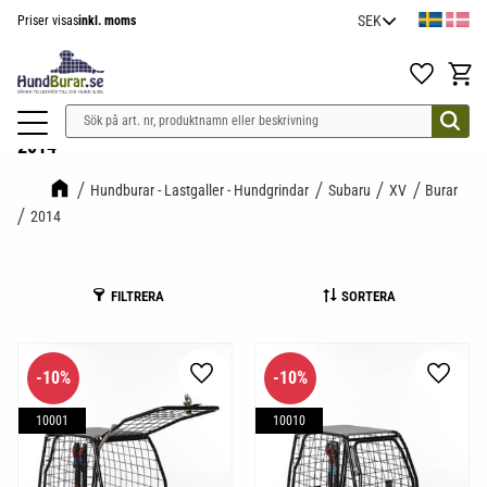
Priser visas
inkl. moms
Meny
Favoriter
Kundv
2014
Hundburar - Lastgaller - Hundgrindar
Subaru
XV
Burar
2014
FILTRERA
SORTERA
10
%
10
%
Lägg till i favoriter
Lägg til
10001
10010