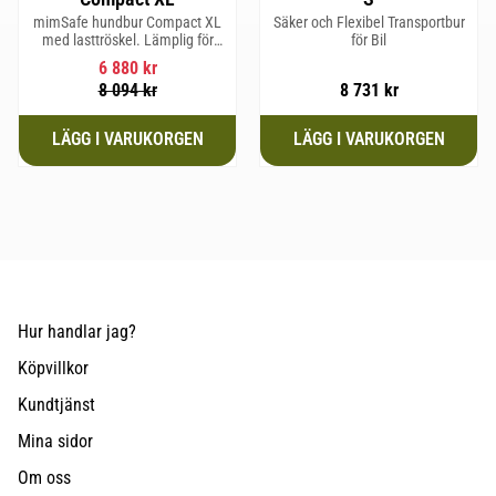
mimSafe hundbur Compact XL
Säker och Flexibel Transportbur
med lasttröskel. Lämplig för
för Bil
hundraser upp till 58 cm i
6 880
kr
mankhöjd.
8 094
kr
8 731
kr
Hur handlar jag?
Köpvillkor
Kundtjänst
Mina sidor
Om oss