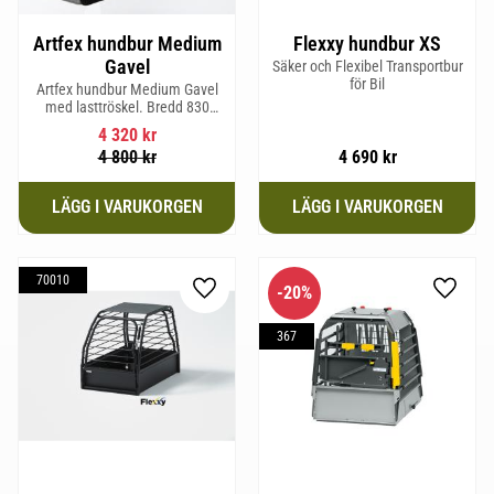
Artfex hundbur Medium
Flexxy hundbur XS
Gavel
Säker och Flexibel Transportbur
för Bil
Artfex hundbur Medium Gavel
med lasttröskel. Bredd 830
mm, Höjd 675 mm, Djup 495
4 320
kr
mm och Vikt 20,1 kg.
4 800
kr
4 690
kr
70010
20
%
Lägg till i favoriter
Lägg til
367