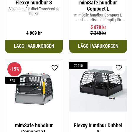
Flexxy hundbur S
mimSafe hundbur
Compact L
Säker och Flexibel Transportbur
för Bil
mimSafe hundbur Compact L
med lasttröskel. Lämplig för
hundraser upp till 58 cm i
5 878
kr
mankhöjd.
4 909
kr
7 348
kr
72010
15
%
Lägg till i favoriter
Lägg til
368
mimSafe hundbur
Flexxy hundbur Dubbel
Compact XL
S