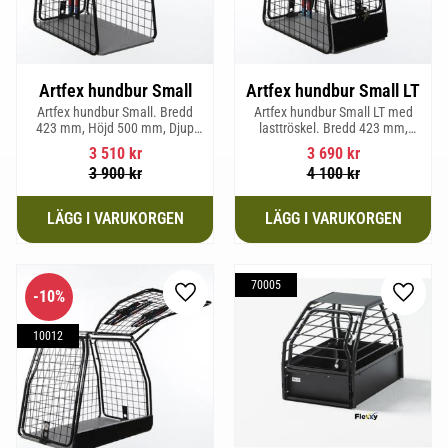
Artfex hundbur Small
Artfex hundbur Small LT
Artfex hundbur Small. Bredd
Artfex hundbur Small LT med
423 mm, Höjd 500 mm, Djup
lasttröskel. Bredd 423 mm,
670 mm och vikt 12,1 kg.
Höjd 500 mm, Djup 670 mm
3 510
kr
3 690
kr
och Vikt 12,9 kg.
3 900
kr
4 100
kr
70005
10
%
Lägg till i favoriter
Lägg til
10012