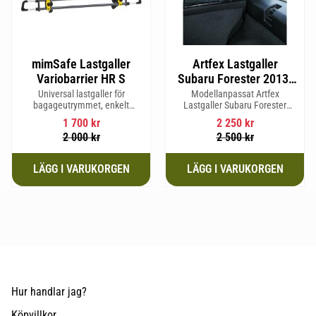
mimSafe Lastgaller
Artfex Lastgaller
Variobarrier HR S
Subaru Forester 2013-
2019 Kaross SJ
Universal lastgaller för
Modellanpassat Artfex
bagageutrymmet, enkelt
Lastgaller Subaru Forester
justerbar för att passa din bils
2013-2019 Kaross SJ
1 700
kr
2 250
kr
form för säker och trygg resa
2 000
kr
2 500
kr
med husdjur eller last.
Hur handlar jag?
Köpvillkor