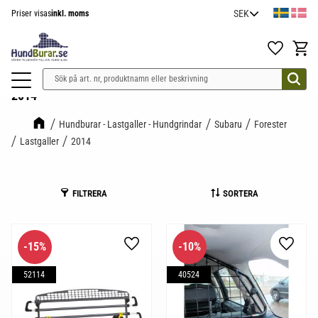
Priser visas
inkl. moms
Meny
Favoriter
Kundv
2014
Hundburar - Lastgaller - Hundgrindar
Subaru
Forester
Lastgaller
2014
FILTRERA
SORTERA
15
%
10
%
Lägg till i favoriter
Lägg til
52114
40524