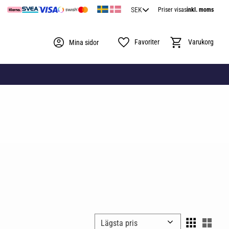
Priser visas
inkl. moms
Favoriter
Kundvagn
Mina sidor
Välj sortering
Välj 