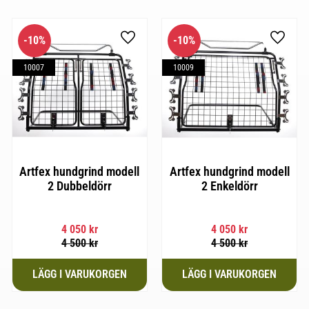
10
%
10
%
till i favoriter
Lägg till i favoriter
Lägg til
10007
10009
Artfex hundgrind modell
Artfex hundgrind modell
2 Dubbeldörr
2 Enkeldörr
4 050
kr
4 050
kr
4 500
kr
4 500
kr