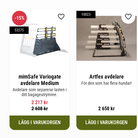
10023
15
%
Lägg till i favoriter
Lägg 
53275
mimSafe Variogate
Artfex avdelare
avdelare Medium
För den som har flera hundar!
Avdelare som separerar lasten i
ditt bagageutrymme.
2 217
kr
2 608
kr
2 650
kr