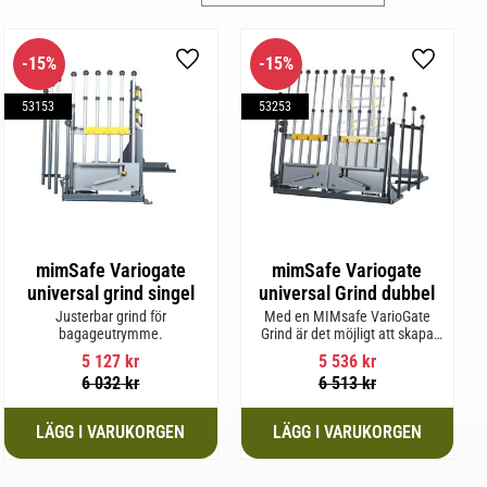
15
%
15
%
l i favoriter
Lägg till i favoriter
Lägg till 
53153
53253
mimSafe Variogate
mimSafe Variogate
universal grind singel
universal Grind dubbel
Justerbar grind för
Med en MIMsafe VarioGate
bagageutrymme.
Grind är det möjligt att skapa
ett inhägnat område i hela
5 127
kr
5 536
kr
bagageutrymmet som kan
6 032
kr
6 513
kr
användas för transport av
hundar eller last