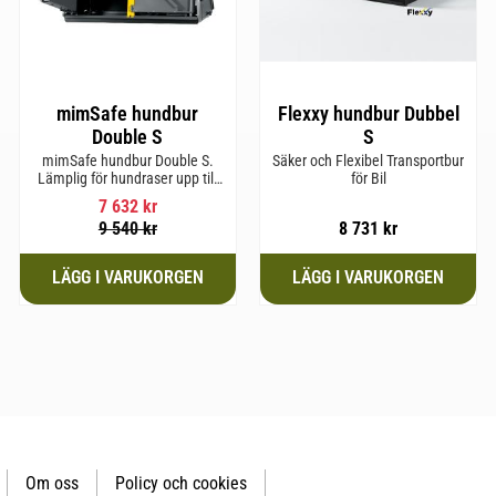
mimSafe hundbur
Flexxy hundbur Dubbel
Double S
S
mimSafe hundbur Double S.
Säker och Flexibel Transportbur
Lämplig för hundraser upp till
för Bil
52 cm i mankhöjd.
7 632
kr
9 540
kr
8 731
kr
Om oss
Policy och cookies