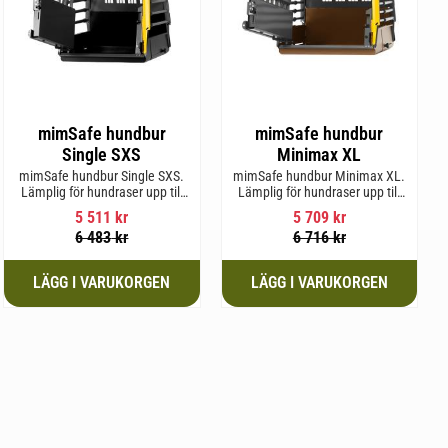
mimSafe hundbur
mimSafe hundbur
Single SXS
Minimax XL
mimSafe hundbur Single SXS.
mimSafe hundbur Minimax XL.
Lämplig för hundraser upp till
Lämplig för hundraser upp till
52 cm i mankhöjd.
38 cm i mankhöjd.
5 511
kr
5 709
kr
6 483
kr
6 716
kr
l i favoriter