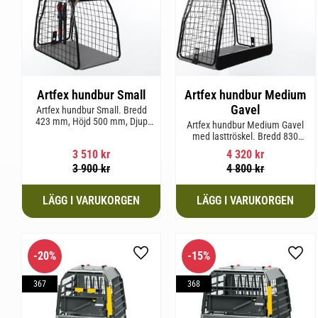
Artfex hundbur Small
Artfex hundbur Medium
Gavel
Artfex hundbur Small. Bredd
423 mm, Höjd 500 mm, Djup
Artfex hundbur Medium Gavel
670 mm och vikt 12,1 kg.
med lasttröskel. Bredd 830
mm, Höjd 675 mm, Djup 495
3 510
kr
4 320
kr
mm och Vikt 20,1 kg.
3 900
kr
4 800
kr
20
%
15
%
Lägg till i favoriter
Lägg 
367
368