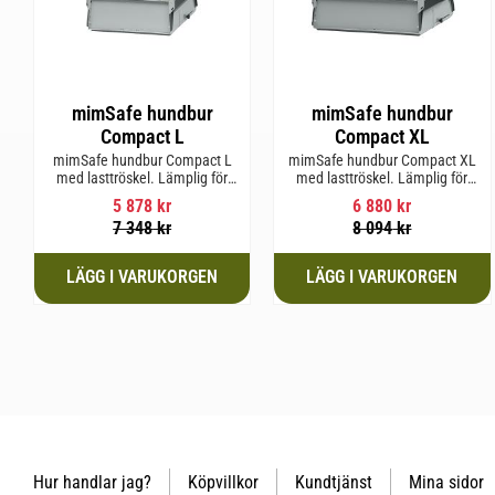
mimSafe hundbur
mimSafe hundbur
Compact L
Compact XL
mimSafe hundbur Compact L
mimSafe hundbur Compact XL
med lasttröskel. Lämplig för
med lasttröskel. Lämplig för
hundraser upp till 58 cm i
hundraser upp till 58 cm i
5 878
kr
6 880
kr
mankhöjd.
mankhöjd.
7 348
kr
8 094
kr
Hur handlar jag?
Köpvillkor
Kundtjänst
Mina sidor