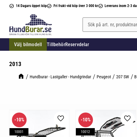
14 Dagars öppet köp
Fri frakt-vid köp över 3 000 kr
Leverans inom 2-3 da
Välj bilmodell
Tillbehör
Reservdelar
2013
Hundburar - Lastgaller - Hundgrindar
Peugeot
207 SW
B
10
%
10
%
Lägg till i favoriter
Lägg 
10001
10012