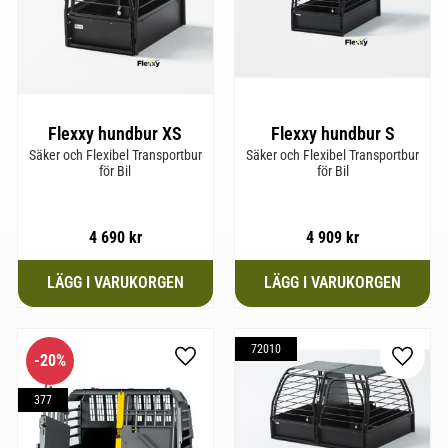
Flexxy hundbur XS
Flexxy hundbur S
Säker och Flexibel Transportbur
Säker och Flexibel Transportbur
för Bil
för Bil
4 690
kr
4 909
kr
72010
20
%
till i favoriter
Lägg till i favoriter
Lägg til
377