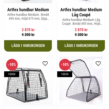
Artfex hundbur Medium
Artfex hundbur Medium
Låg Coupé
Artfex hundbur Medium. Bredd
495 mm, Höjd 675 mm, Djup
Artfex hundbur Medium Låg
830 mm och Vikt 17 kg.
Coupé. Bredd 495 mm, Höjd
580 mm, Djup 830 mm och Vikt
3 870
kr
3 870
kr
15,2 kg.
4 300
kr
4 300
kr
10
%
10
%
Lägg till i favoriter
Lägg til
10004
10024