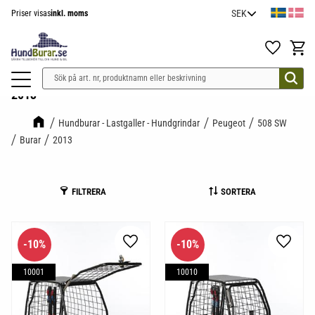
Priser visas
inkl. moms
Meny
Favoriter
Kundv
2013
Hundburar - Lastgaller - Hundgrindar
Peugeot
508 SW
Burar
2013
FILTRERA
SORTERA
10
%
10
%
Lägg till i favoriter
Lägg til
10001
10010