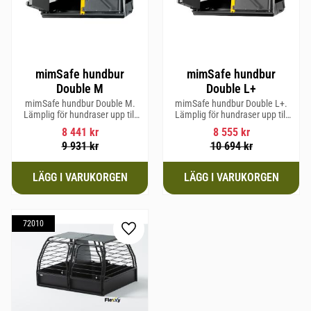
mimSafe hundbur
mimSafe hundbur
Double M
Double L+
mimSafe hundbur Double M.
mimSafe hundbur Double L+.
Lämplig för hundraser upp till
Lämplig för hundraser upp till
58 cm i mankhöjd.
62 cm i mankhöjd
8 441
kr
8 555
kr
9 931
kr
10 694
kr
72010
Lägg till i favoriter