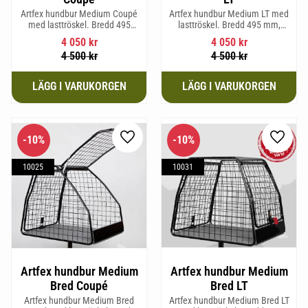
Artfex hundbur Medium Coupé
Artfex hundbur Medium LT med
med lasttröskel. Bredd 495
lasttröskel. Bredd 495 mm,
mm, Höjd 675 mm, Djup 830
Höjd 675 mm, Djup 830 mm
4 050
kr
4 050
kr
mm och Vikt 15,8 kg.
och Vikt 17 kg.
4 500
kr
4 500
kr
10
%
10
%
Lägg till i favoriter
Lägg til
10025
10031
Artfex hundbur Medium
Artfex hundbur Medium
Bred Coupé
Bred LT
Artfex hundbur Medium Bred
Artfex hundbur Medium Bred LT