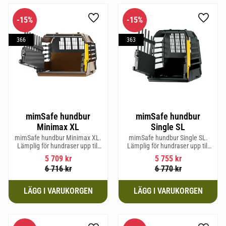
15
%
15
%
Lägg till i favoriter
Lägg til
366
363
mimSafe hundbur
mimSafe hundbur
Minimax XL
Single SL
mimSafe hundbur Minimax XL.
mimSafe hundbur Single SL.
Lämplig för hundraser upp till
Lämplig för hundraser upp till
38 cm i mankhöjd.
58 cm i mankhöjd.
5 709
kr
5 755
kr
6 716
kr
6 770
kr