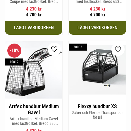
Coupé med lasttröskel. Bredd
med lasttröskel. Bredd 653
653 mm, Höjd 675 mm, Djup
mm, Höjd 675 mm, Djup 830
4 230
kr
4 230
kr
830 mm och Vikt 19,4 kg.
mm och Vikt 20,2 kg.
4 700
kr
4 700
kr
70005
10
%
Lägg till i favoriter
Lägg til
10012
Artfex hundbur Medium
Flexxy hundbur XS
Gavel
Säker och Flexibel Transportbur
för Bil
Artfex hundbur Medium Gavel
med lasttröskel. Bredd 830
mm, Höjd 675 mm, Djup 495
4 320
kr