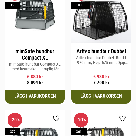
368
10005
mimSafe hundbur
Artfex hundbur Dubbel
Compact XL
Artfex hundbur Dubbel. Bredd
970 mm, Höjd 675 mm, Djup
mimSafe hundbur Compact XL
830 mm och Vikt 31 kg.
med lasttröskel. Lämplig för
hundraser upp till 58 cm i
6 880
kr
6 930
kr
mankhöjd.
8 094
kr
7 700
kr
20
%
20
%
Lägg till i favoriter
Lägg til
377
361