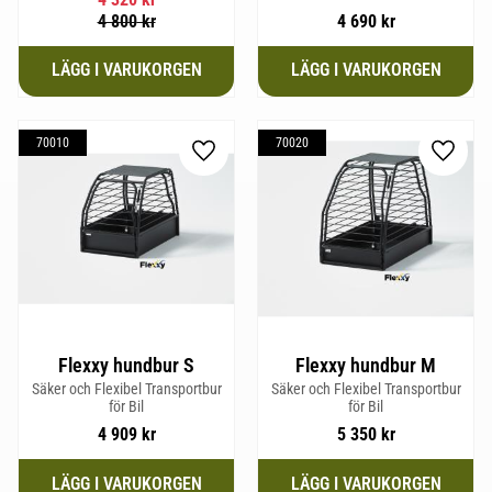
mm och Vikt 20,1 kg.
4 800
kr
4 690
kr
70010
70020
Lägg till i favoriter
Lägg til
Flexxy hundbur S
Flexxy hundbur M
Säker och Flexibel Transportbur
Säker och Flexibel Transportbur
för Bil
för Bil
4 909
kr
5 350
kr