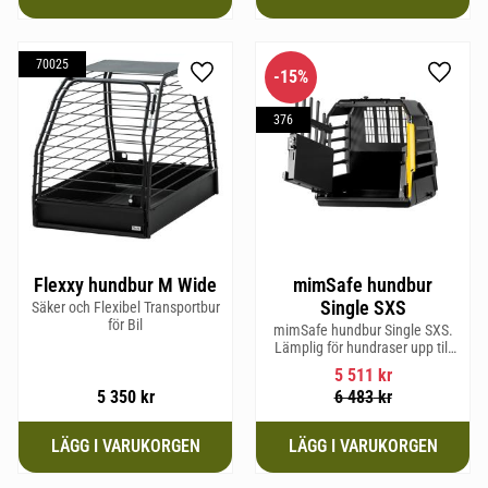
70025
15
%
Lägg till i favoriter
Lägg til
376
Flexxy hundbur M Wide
mimSafe hundbur
Single SXS
Säker och Flexibel Transportbur
för Bil
mimSafe hundbur Single SXS.
Lämplig för hundraser upp till
52 cm i mankhöjd.
5 511
kr
5 350
kr
6 483
kr