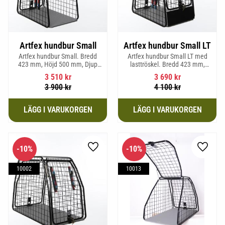
Artfex hundbur Small
Artfex hundbur Small LT
Artfex hundbur Small. Bredd
Artfex hundbur Small LT med
423 mm, Höjd 500 mm, Djup
lasttröskel. Bredd 423 mm,
670 mm och vikt 12,1 kg.
Höjd 500 mm, Djup 670 mm
3 510
kr
3 690
kr
och Vikt 12,9 kg.
3 900
kr
4 100
kr
10
%
10
%
Lägg till i favoriter
Lägg til
10002
10013