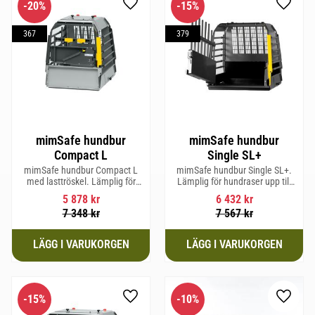
20
%
15
%
Lägg till i favoriter
Lägg til
367
379
mimSafe hundbur
mimSafe hundbur
Compact L
Single SL+
mimSafe hundbur Compact L
mimSafe hundbur Single SL+.
med lasttröskel. Lämplig för
Lämplig för hundraser upp till
hundraser upp till 58 cm i
62 cm i mankhöjd.
5 878
kr
6 432
kr
mankhöjd.
7 348
kr
7 567
kr
15
%
10
%
Lägg till i favoriter
Lägg til