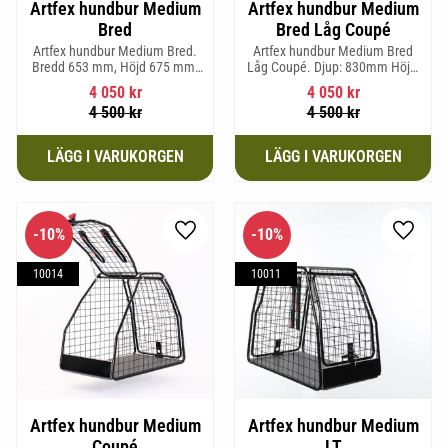
Artfex hundbur Medium
Artfex hundbur Medium
Bred
Bred Låg Coupé
Artfex hundbur Medium Bred.
Artfex hundbur Medium Bred
Bredd 653 mm, Höjd 675 mm,
Låg Coupé. Djup: 830mm Höjd:
Djup 830 mm och Vikt 19,7 kg.
580mm Bredd: 653mm Vikt:
4 050
kr
4 050
kr
17,5kg
4 500
kr
4 500
kr
10
%
10
%
Lägg till i favoriter
Lägg til
10014
10011
Artfex hundbur Medium
Artfex hundbur Medium
Coupé
LT