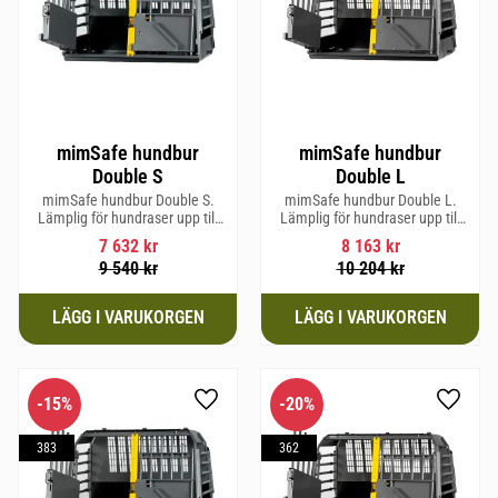
mimSafe hundbur
mimSafe hundbur
Double S
Double L
mimSafe hundbur Double S.
mimSafe hundbur Double L.
Lämplig för hundraser upp till
Lämplig för hundraser upp till
52 cm i mankhöjd.
58 cm i mankhöjd.
7 632
kr
8 163
kr
9 540
kr
10 204
kr
15
%
20
%
Lägg till i favoriter
Lägg til
383
362