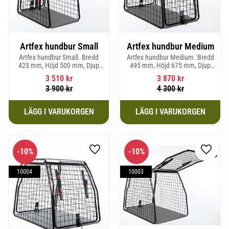
Artfex hundbur Small
Artfex hundbur Medium
Artfex hundbur Small. Bredd
Artfex hundbur Medium. Bredd
423 mm, Höjd 500 mm, Djup
495 mm, Höjd 675 mm, Djup
670 mm och vikt 12,1 kg.
830 mm och Vikt 17 kg.
3 510
kr
3 870
kr
3 900
kr
4 300
kr
10
%
10
%
Lägg till i favoriter
Lägg til
10004
10003