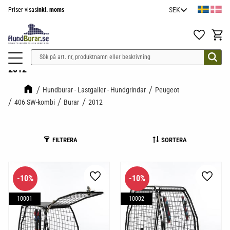
Priser visas
inkl. moms
Meny
Favoriter
Kundv
2012
Hundburar - Lastgaller - Hundgrindar
Peugeot
406 SW-kombi
Burar
2012
FILTRERA
SORTERA
10
%
10
%
Lägg till i favoriter
Lägg til
10001
10002