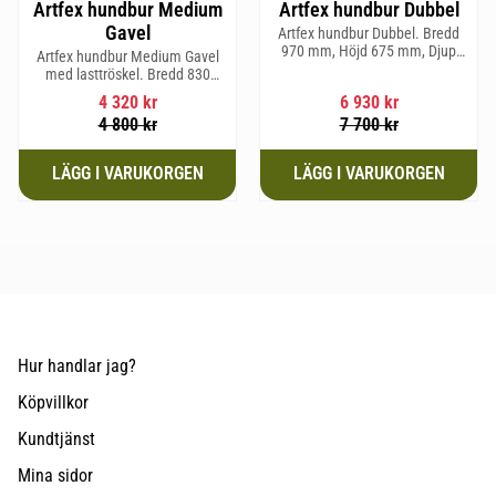
Artfex hundbur Medium
Artfex hundbur Dubbel
Gavel
Artfex hundbur Dubbel. Bredd
970 mm, Höjd 675 mm, Djup
Artfex hundbur Medium Gavel
830 mm och Vikt 31 kg.
med lasttröskel. Bredd 830
mm, Höjd 675 mm, Djup 495
4 320
kr
6 930
kr
mm och Vikt 20,1 kg.
4 800
kr
7 700
kr
Hur handlar jag?
Köpvillkor
Kundtjänst
Mina sidor