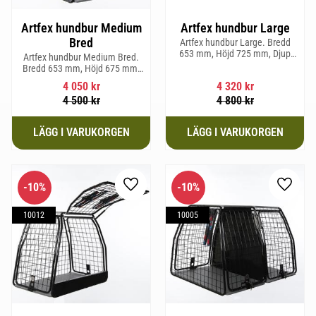
Artfex hundbur Medium
Artfex hundbur Large
Bred
Artfex hundbur Large. Bredd
653 mm, Höjd 725 mm, Djup
Artfex hundbur Medium Bred.
920 mm och Vikt 20,6 kg.
Bredd 653 mm, Höjd 675 mm,
Djup 830 mm och Vikt 19,7 kg.
4 050
kr
4 320
kr
4 500
kr
4 800
kr
10
%
10
%
Lägg till i favoriter
Lägg til
10012
10005