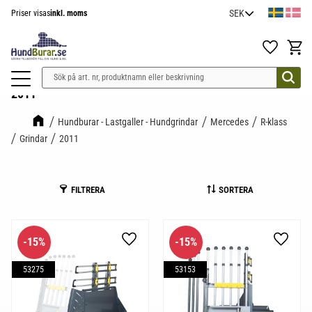
Priser visas
inkl. moms
Meny
Favoriter
Kundv
2011
Hundburar - Lastgaller - Hundgrindar
Mercedes
R-klass
Grindar
2011
FILTRERA
SORTERA
15
%
15
%
Lägg till i favoriter
Lägg til
53275
53153