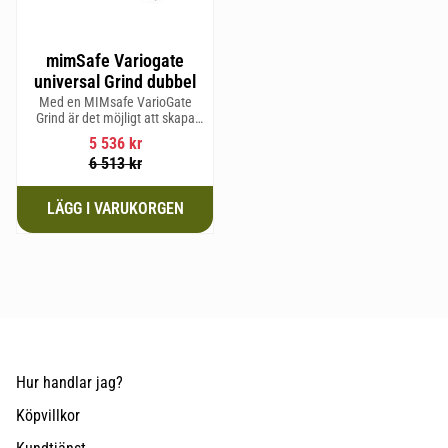
mimSafe Variogate
universal Grind dubbel
Med en MIMsafe VarioGate
Grind är det möjligt att skapa
ett inhägnat område i hela
5 536
kr
bagageutrymmet som kan
6 513
kr
användas för transport av
hundar eller last
Hur handlar jag?
Köpvillkor