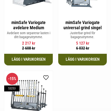
mimSafe Variogate
mimSafe Variogate
avdelare Medium
universal grind singel
Avdelare som separerar lasten i
Justerbar grind för
ditt bagageutrymme.
bagageutrymme.
2 217
kr
5 127
kr
2 608
kr
6 032
kr
15
%
Lägg till i favoriter
53253