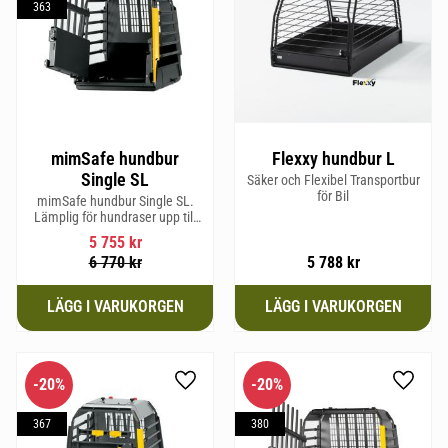
363
mimSafe hundbur
Flexxy hundbur L
Single SL
Säker och Flexibel Transportbur
för Bil
mimSafe hundbur Single SL.
Lämplig för hundraser upp till
58 cm i mankhöjd.
5 755
kr
6 770
kr
5 788
kr
20
%
20
%
Lägg till i favoriter
Lägg til
367
380