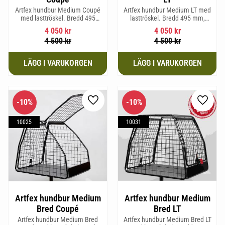
Artfex hundbur Medium Coupé
Artfex hundbur Medium LT med
med lasttröskel. Bredd 495
lasttröskel. Bredd 495 mm,
mm, Höjd 675 mm, Djup 830
Höjd 675 mm, Djup 830 mm
4 050
kr
4 050
kr
mm och Vikt 15,8 kg.
och Vikt 17 kg.
4 500
kr
4 500
kr
10
%
10
%
Lägg till i favoriter
Lägg til
10025
10031
Artfex hundbur Medium
Artfex hundbur Medium
Bred Coupé
Bred LT
Artfex hundbur Medium Bred
Artfex hundbur Medium Bred LT