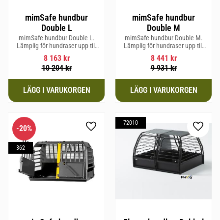
mimSafe hundbur
mimSafe hundbur
Double L
Double M
mimSafe hundbur Double L.
mimSafe hundbur Double M.
Lämplig för hundraser upp till
Lämplig för hundraser upp till
58 cm i mankhöjd.
58 cm i mankhöjd.
8 163
kr
8 441
kr
10 204
kr
9 931
kr
72010
20
%
Lägg till i favoriter
Lägg til
362