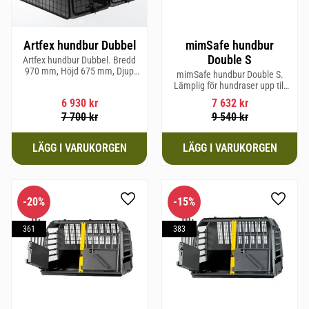
Artfex hundbur Dubbel
mimSafe hundbur
Double S
Artfex hundbur Dubbel. Bredd
970 mm, Höjd 675 mm, Djup
mimSafe hundbur Double S.
830 mm och Vikt 31 kg.
Lämplig för hundraser upp till
52 cm i mankhöjd.
6 930
kr
7 632
kr
7 700
kr
9 540
kr
20
%
15
%
Lägg till i favoriter
Lägg til
361
383