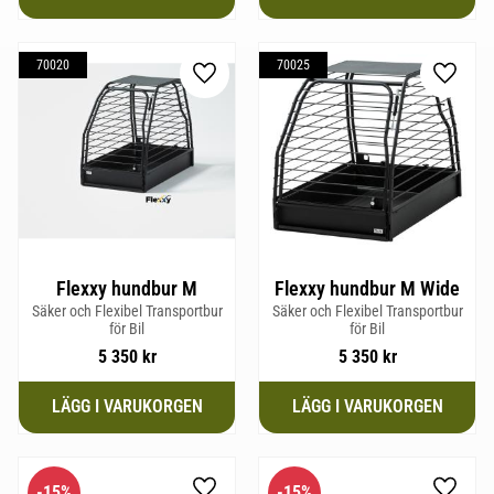
70020
70025
Lägg till i favoriter
Lägg til
Flexxy hundbur M
Flexxy hundbur M Wide
Säker och Flexibel Transportbur
Säker och Flexibel Transportbur
för Bil
för Bil
5 350
kr
5 350
kr
15
%
15
%