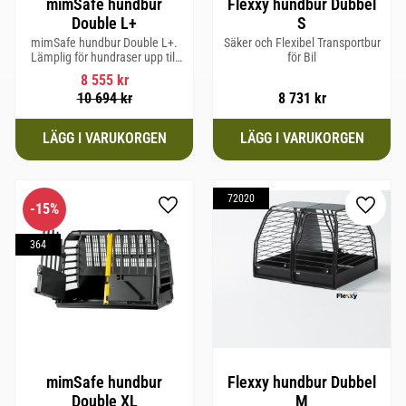
mimSafe hundbur
Flexxy hundbur Dubbel
Double L+
S
mimSafe hundbur Double L+.
Säker och Flexibel Transportbur
Lämplig för hundraser upp till
för Bil
62 cm i mankhöjd
8 555
kr
10 694
kr
8 731
kr
72020
15
%
Lägg till i favoriter
Lägg til
364
mimSafe hundbur
Flexxy hundbur Dubbel
Double XL
M