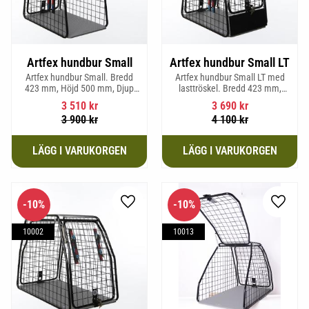
Artfex hundbur Small
Artfex hundbur Small LT
Artfex hundbur Small. Bredd
Artfex hundbur Small LT med
423 mm, Höjd 500 mm, Djup
lasttröskel. Bredd 423 mm,
670 mm och vikt 12,1 kg.
Höjd 500 mm, Djup 670 mm
3 510
kr
3 690
kr
och Vikt 12,9 kg.
3 900
kr
4 100
kr
10
%
10
%
Lägg till i favoriter
Lägg til
10002
10013