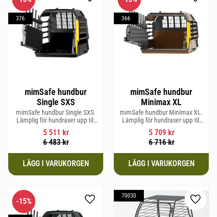
Lägg till i favoriter
Lägg til
376
366
mimSafe hundbur
mimSafe hundbur
Single SXS
Minimax XL
mimSafe hundbur Single SXS.
mimSafe hundbur Minimax XL.
Lämplig för hundraser upp till
Lämplig för hundraser upp till
52 cm i mankhöjd.
38 cm i mankhöjd.
5 511
kr
5 709
kr
6 483
kr
6 716
kr
70030
15
%
Lägg till i favoriter
Lägg til