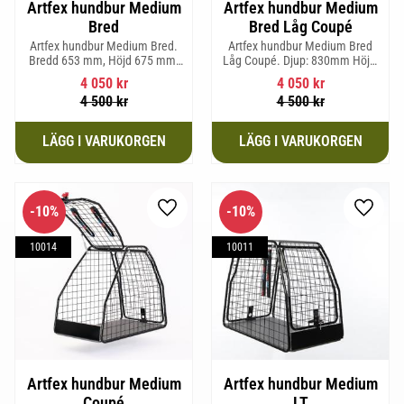
Artfex hundbur Medium
Artfex hundbur Medium
Bred
Bred Låg Coupé
Artfex hundbur Medium Bred.
Artfex hundbur Medium Bred
Bredd 653 mm, Höjd 675 mm,
Låg Coupé. Djup: 830mm Höjd:
Djup 830 mm och Vikt 19,7 kg.
580mm Bredd: 653mm Vikt:
4 050
kr
4 050
kr
17,5kg
4 500
kr
4 500
kr
10
%
10
%
Lägg till i favoriter
Lägg til
10014
10011
Artfex hundbur Medium
Artfex hundbur Medium
Coupé
LT