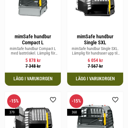
mimSafe hundbur
mimSafe hundbur
Compact L
Single SXL
mimSafe hundbur Compact L
mimSafe hundbur Single SXL.
med lasttröskel. Lämplig för
Lämplig för hundraser upp till
hundraser upp till 58 cm i
64 cm i mankhöjd.
5 878
kr
6 054
kr
mankhöjd.
7 348
kr
7 567
kr
15
%
15
%
Lägg till i favoriter
Lägg til
379
368