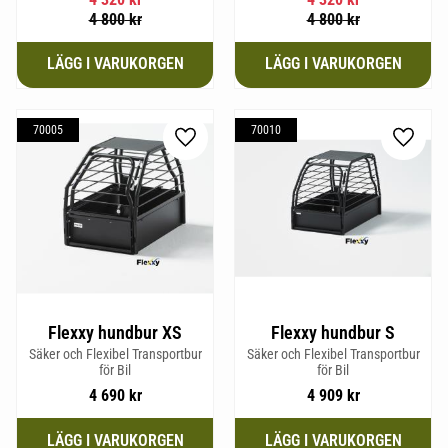
mm och Vikt 20,1 kg.
4 800
kr
4 800
kr
70005
70010
Lägg till i favoriter
Lägg til
Flexxy hundbur XS
Flexxy hundbur S
Säker och Flexibel Transportbur
Säker och Flexibel Transportbur
för Bil
för Bil
4 690
kr
4 909
kr