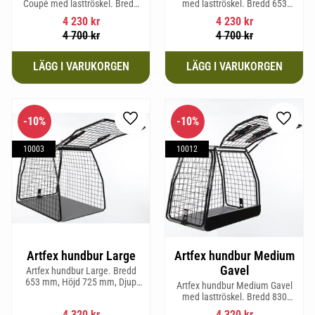
Coupé med lasttröskel. Bredd
med lasttröskel. Bredd 653
653 mm, Höjd 675 mm, Djup
mm, Höjd 675 mm, Djup 830
4 230
kr
4 230
kr
830 mm och Vikt 19,4 kg.
mm och Vikt 20,2 kg.
4 700
kr
4 700
kr
10
%
10
%
Lägg till i favoriter
Lägg til
10003
10012
Artfex hundbur Large
Artfex hundbur Medium
Gavel
Artfex hundbur Large. Bredd
653 mm, Höjd 725 mm, Djup
Artfex hundbur Medium Gavel
920 mm och Vikt 20,6 kg.
med lasttröskel. Bredd 830
mm, Höjd 675 mm, Djup 495
4 320
kr
4 320
kr