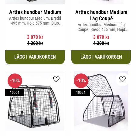
Artfex hundbur Medium
Artfex hundbur Medium
Låg Coupé
Artfex hundbur Medium. Bredd
495 mm, Höjd 675 mm, Djup
Artfex hundbur Medium Låg
830 mm och Vikt 17 kg.
Coupé. Bredd 495 mm, Höjd
580 mm, Djup 830 mm och Vikt
3 870
kr
3 870
kr
15,2 kg.
4 300
kr
4 300
kr
10
%
10
%
Lägg till i favoriter
Lägg til
10004
10024