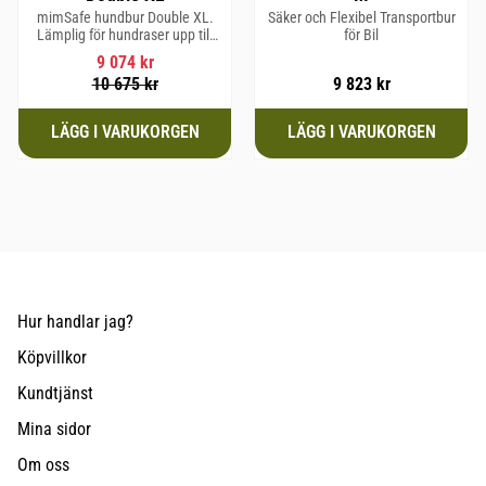
mimSafe hundbur Double XL.
Säker och Flexibel Transportbur
Lämplig för hundraser upp till
för Bil
64 cm i mankhöjd.
9 074
kr
10 675
kr
9 823
kr
Hur handlar jag?
Köpvillkor
Kundtjänst
Mina sidor
Om oss