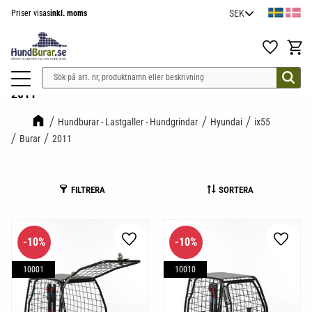
Priser visas
inkl. moms
Meny
Favoriter
Kundv
2011
Hundburar - Lastgaller - Hundgrindar
Hyundai
ix55
Burar
2011
FILTRERA
SORTERA
10
%
10
%
Lägg till i favoriter
Lägg til
10001
10010