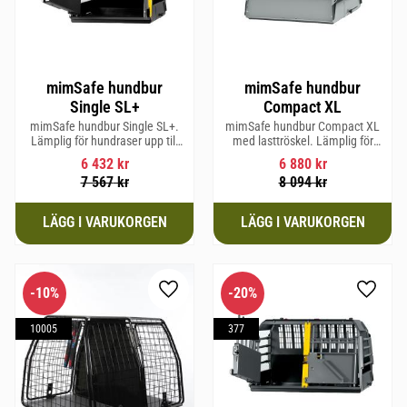
mimSafe hundbur
mimSafe hundbur
Single SL+
Compact XL
mimSafe hundbur Single SL+.
mimSafe hundbur Compact XL
Lämplig för hundraser upp till
med lasttröskel. Lämplig för
62 cm i mankhöjd.
hundraser upp till 58 cm i
6 432
kr
6 880
kr
mankhöjd.
7 567
kr
8 094
kr
10
%
20
%
Lägg till i favoriter
Lägg til
10005
377