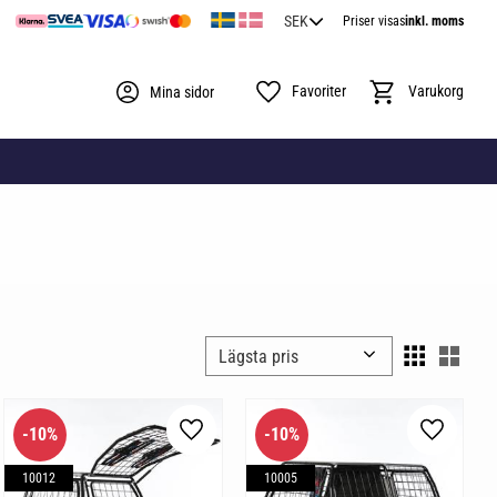
Priser visas
inkl. moms
Favoriter
Kundvagn
Mina sidor
Välj sortering
Välj 
10
%
10
%
l i favoriter
Lägg till i favoriter
Lägg till 
10012
10005