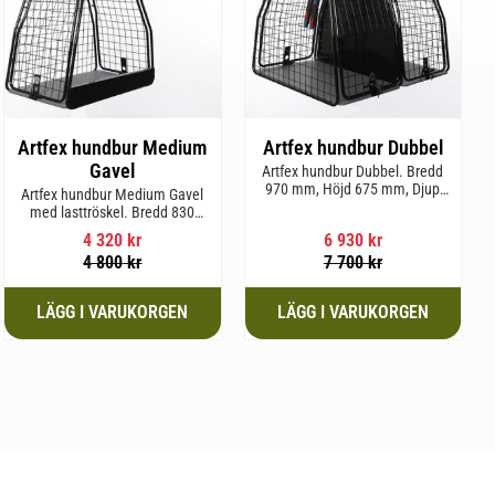
Artfex hundbur Medium
Artfex hundbur Dubbel
Gavel
Artfex hundbur Dubbel. Bredd
970 mm, Höjd 675 mm, Djup
Artfex hundbur Medium Gavel
830 mm och Vikt 31 kg.
med lasttröskel. Bredd 830
mm, Höjd 675 mm, Djup 495
4 320
kr
6 930
kr
mm och Vikt 20,1 kg.
4 800
kr
7 700
kr