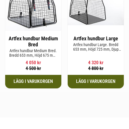
Artfex hundbur Medium
Artfex hundbur Large
Bred
Artfex hundbur Large. Bredd
653 mm, Höjd 725 mm, Djup
Artfex hundbur Medium Bred.
920 mm och Vikt 20,6 kg.
Bredd 653 mm, Höjd 675 mm,
Djup 830 mm och Vikt 19,7 kg.
4 050
kr
4 320
kr
4 500
kr
4 800
kr