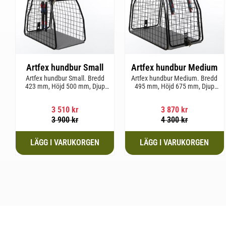
Artfex hundbur Small
Artfex hundbur Medium
Artfex hundbur Small. Bredd
Artfex hundbur Medium. Bredd
423 mm, Höjd 500 mm, Djup
495 mm, Höjd 675 mm, Djup
670 mm och vikt 12,1 kg.
830 mm och Vikt 17 kg.
3 510
kr
3 870
kr
3 900
kr
4 300
kr