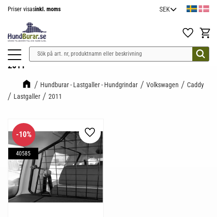
Priser visas
inkl. moms
Meny
Favoriter
Kundv
2011
Hundburar - Lastgaller - Hundgrindar
Volkswagen
Caddy
Lastgaller
2011
10
%
Lägg till i favoriter
40585