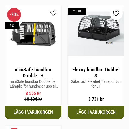
72010
20
%
Lägg till i favoriter
Lägg til
362
mimSafe hundbur
Flexxy hundbur Dubbel
Double L+
S
mimSafe hundbur Double L+.
Säker och Flexibel Transportbur
Lämplig för hundraser upp till
för Bil
62 cm i mankhöjd
8 555
kr
10 694
kr
8 731
kr