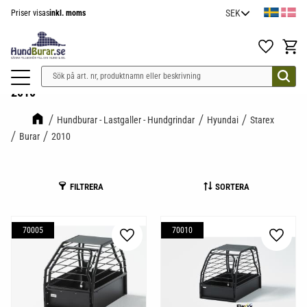
Priser visas
inkl. moms
Meny
Favoriter
Kundv
2010
Hundburar - Lastgaller - Hundgrindar
Hyundai
Starex
Burar
2010
FILTRERA
SORTERA
70005
70010
Lägg till i favoriter
Lägg til