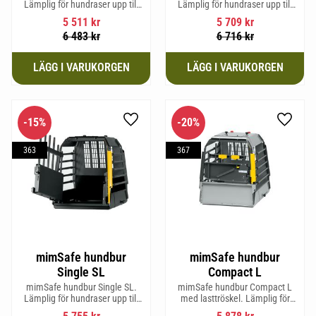
Lämplig för hundraser upp till
Lämplig för hundraser upp till
52 cm i mankhöjd.
38 cm i mankhöjd.
5 511
kr
5 709
kr
6 483
kr
6 716
kr
15
%
20
%
Lägg till i favoriter
Lägg til
363
367
mimSafe hundbur
mimSafe hundbur
Single SL
Compact L
mimSafe hundbur Single SL.
mimSafe hundbur Compact L
Lämplig för hundraser upp till
med lasttröskel. Lämplig för
58 cm i mankhöjd.
hundraser upp till 58 cm i