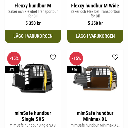
Flexxy hundbur M
Flexxy hundbur M Wide
Säker och Flexibel Transportbur
Säker och Flexibel Transportbur
för Bil
för Bil
5 350
kr
5 350
kr
15
%
15
%
Lägg till i favoriter
Lägg til
376
366
mimSafe hundbur
mimSafe hundbur
Single SXS
Minimax XL
mimSafe hundbur Single SXS.
mimSafe hundbur Minimax XL.