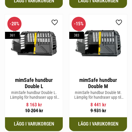
20
%
15
%
Lägg till i favoriter
Lägg til
361
383
mimSafe hundbur
mimSafe hundbur
Double L
Double M
mimSafe hundbur Double L.
mimSafe hundbur Double M.
Lämplig för hundraser upp till
Lämplig för hundraser upp till
58 cm i mankhöjd.
58 cm i mankhöjd.
8 163
kr
8 441
kr
10 204
kr
9 931
kr