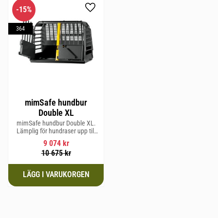
15
%
Lägg till i favoriter
364
mimSafe hundbur
Double XL
mimSafe hundbur Double XL.
Lämplig för hundraser upp till
64 cm i mankhöjd.
9 074
kr
10 675
kr