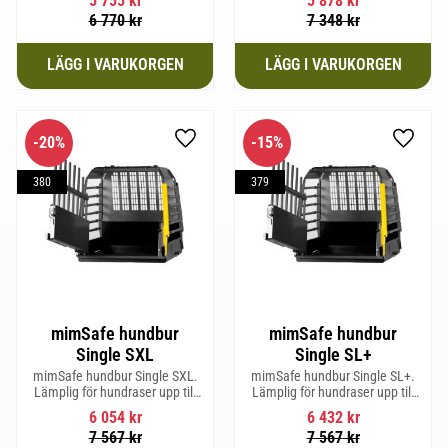
5 755
kr
5 878
kr
mankhöjd.
6 770
kr
7 348
kr
20
%
15
%
Lägg till i favoriter
Lägg til
380
379
mimSafe hundbur
mimSafe hundbur
Single SXL
Single SL+
mimSafe hundbur Single SXL.
mimSafe hundbur Single SL+.
Lämplig för hundraser upp till
Lämplig för hundraser upp till
64 cm i mankhöjd.
62 cm i mankhöjd.
6 054
kr
6 432
kr
7 567
kr
7 567
kr