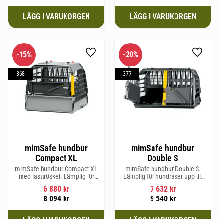
15
%
20
%
Lägg till i favoriter
Lägg til
368
377
mimSafe hundbur
mimSafe hundbur
Compact XL
Double S
mimSafe hundbur Compact XL
mimSafe hundbur Double S.
med lasttröskel. Lämplig för
Lämplig för hundraser upp till
hundraser upp till 58 cm i
52 cm i mankhöjd.
6 880
kr
7 632
kr
mankhöjd.
8 094
kr
9 540
kr