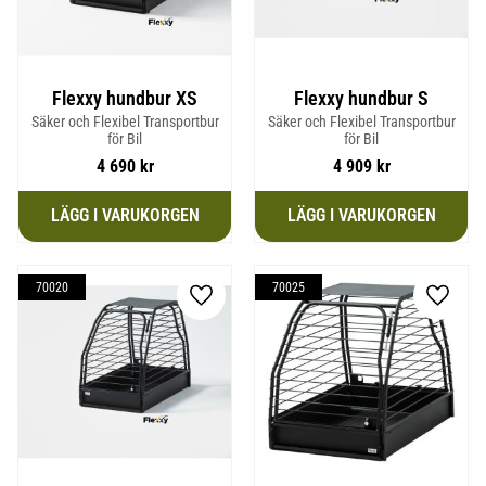
Flexxy hundbur XS
Flexxy hundbur S
Säker och Flexibel Transportbur
Säker och Flexibel Transportbur
för Bil
för Bil
4 690
kr
4 909
kr
70020
70025
Lägg till i favoriter
Lägg til