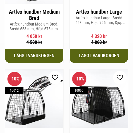
Artfex hundbur Medium
Artfex hundbur Large
Bred
Artfex hundbur Large. Bredd
653 mm, Höjd 725 mm, Djup
Artfex hundbur Medium Bred.
920 mm och Vikt 20,6 kg.
Bredd 653 mm, Höjd 675 mm,
Djup 830 mm och Vikt 19,7 kg.
4 050
kr
4 320
kr
4 500
kr
4 800
kr
10
%
10
%
Lägg till i favoriter
Lägg til
10012
10005