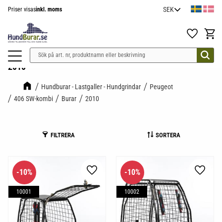
Priser visas
inkl. moms
Meny
Favoriter
Kundv
2010
Hundburar - Lastgaller - Hundgrindar
Peugeot
406 SW-kombi
Burar
2010
FILTRERA
SORTERA
10
%
10
%
Lägg till i favoriter
Lägg til
10001
10002