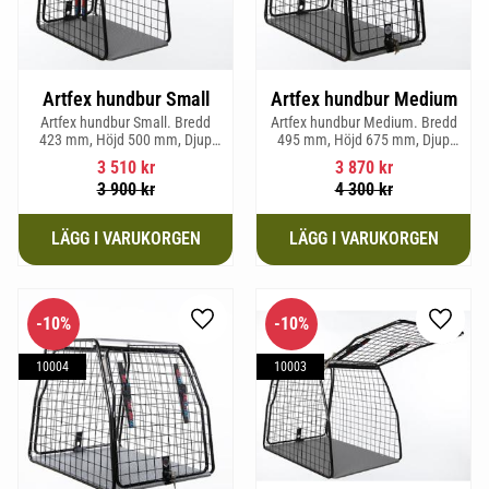
Artfex hundbur Small
Artfex hundbur Medium
Artfex hundbur Small. Bredd
Artfex hundbur Medium. Bredd
423 mm, Höjd 500 mm, Djup
495 mm, Höjd 675 mm, Djup
670 mm och vikt 12,1 kg.
830 mm och Vikt 17 kg.
3 510
kr
3 870
kr
3 900
kr
4 300
kr
10
%
10
%
Lägg till i favoriter
Lägg til
10004
10003