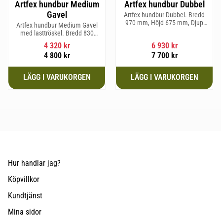
Artfex hundbur Medium
Artfex hundbur Dubbel
Gavel
Artfex hundbur Dubbel. Bredd
970 mm, Höjd 675 mm, Djup
Artfex hundbur Medium Gavel
830 mm och Vikt 31 kg.
med lasttröskel. Bredd 830
mm, Höjd 675 mm, Djup 495
4 320
kr
6 930
kr
mm och Vikt 20,1 kg.
4 800
kr
7 700
kr
Hur handlar jag?
Köpvillkor
Kundtjänst
Mina sidor