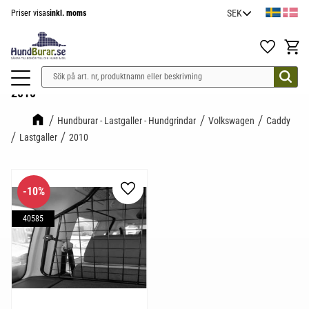
Priser visas
inkl. moms
Meny
Favoriter
Kundv
2010
Hundburar - Lastgaller - Hundgrindar
Volkswagen
Caddy
Lastgaller
2010
10
%
Lägg till i favoriter
40585