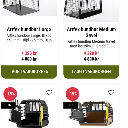
Artfex hundbur Large
Artfex hundbur Medium
Gavel
Artfex hundbur Large. Bredd
653 mm, Höjd 725 mm, Djup
Artfex hundbur Medium Gavel
920 mm och Vikt 20,6 kg.
med lasttröskel. Bredd 830
mm, Höjd 675 mm, Djup 495
4 320
kr
4 320
kr
mm och Vikt 20,1 kg.
4 800
kr
4 800
kr
15
%
15
%
l i favoriter
Lägg till i favoriter
Lägg till 
376
366