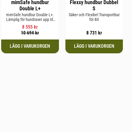
mimSafe hundbur
Flexxy hundbur Dubbel
Double L+
S
mimSafe hundbur Double L+.
Säker och Flexibel Transportbur
Lämplig för hundraser upp till
för Bil
62 cm i mankhöjd
8 555
kr
10 694
kr
8 731
kr