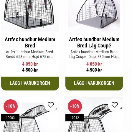
Artfex hundbur Medium
Artfex hundbur Medium
Bred
Bred Låg Coupé
Artfex hundbur Medium Bred.
Artfex hundbur Medium Bred
Bredd 653 mm, Höjd 675 mm,
Låg Coupé. Djup: 830mm Höjd:
Djup 830 mm och Vikt 19,7 kg.
580mm Bredd: 653mm Vikt:
4 050
kr
4 050
kr
17,5kg
4 500
kr
4 500
kr
10
%
10
%
l i favoriter
Lägg till i favoriter
Lägg till 
10003
10012