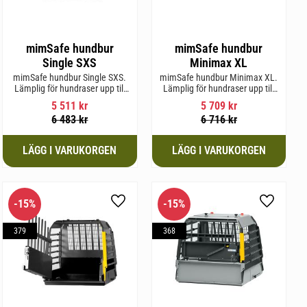
mimSafe hundbur
mimSafe hundbur
Single SXS
Minimax XL
mimSafe hundbur Single SXS.
mimSafe hundbur Minimax XL.
Lämplig för hundraser upp till
Lämplig för hundraser upp till
52 cm i mankhöjd.
38 cm i mankhöjd.
5 511
kr
5 709
kr
6 483
kr
6 716
kr
15
%
15
%
l i favoriter
Lägg till i favoriter
Lägg till 
379
368