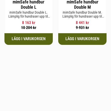
mimSafe hundbur
mimSafe hundbur
Double L
Double M
mimSafe hundbur Double L.
mimSafe hundbur Double M.
Lämplig för hundraser upp till
Lämplig för hundraser upp till
58 cm i mankhöjd.
58 cm i mankhöjd.
8 163
kr
8 441
kr
10 204
kr
9 931
kr
till i favoriter