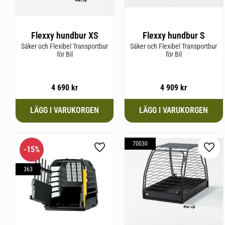
Flexxy hundbur XS
Flexxy hundbur S
Säker och Flexibel Transportbur
Säker och Flexibel Transportbur
för Bil
för Bil
4 690
kr
4 909
kr
70030
15
%
Lägg till i favoriter
Lägg 
363