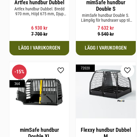
Artfex hundbur Dubbel
mimSafe hundbur
Double S
Artfex hundbur Dubbel. Bredd
970 mm, Höjd 675 mm, Djup
mimSafe hundbur Double S.
830 mm och Vikt 31 kg.
Lämplig för hundraser upp till
52 cm i mankhöjd.
6 930
kr
7 632
kr
7 700
kr
9 540
kr
72020
15
%
Lägg till i favoriter
Lägg 
364
mimSafe hundbur
Flexxy hundbur Dubbel
Double XL
M