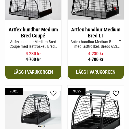
Artfex hundbur Medium
Artfex hundbur Medium
Bred Coupé
Bred LT
Artfex hundbur Medium Bred
Artfex hundbur Medium Bred LT
Coupé med lasttröskel. Bredd
med lasttröskel. Bredd 653
653 mm, Höjd 675 mm, Djup
mm, Höjd 675 mm, Djup 830
4 230
kr
4 230
kr
830 mm och Vikt 19,4 kg.
mm och Vikt 20,2 kg.
4 700
kr
4 700
kr
70020
70025
till i favoriter
Lägg till i favoriter
Lägg til