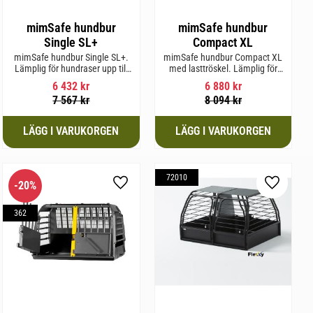
mimSafe hundbur
mimSafe hundbur
Single SL+
Compact XL
mimSafe hundbur Single SL+.
mimSafe hundbur Compact XL
Lämplig för hundraser upp till
med lasttröskel. Lämplig för
62 cm i mankhöjd.
hundraser upp till 58 cm i
6 432
kr
6 880
kr
mankhöjd.
7 567
kr
8 094
kr
72010
20
%
l i favoriter
Lägg till i favoriter
Lägg till 
362