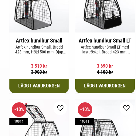
Artfex hundbur Small
Artfex hundbur Small LT
Artfex hundbur Small. Bredd
Artfex hundbur Small LT med
423 mm, Höjd 500 mm, Djup
lasttröskel. Bredd 423 mm,
670 mm och vikt 12,1 kg.
Höjd 500 mm, Djup 670 mm
och Vikt 12,9 kg.
3 510
kr
3 690
kr
3 900
kr
4 100
kr
10
%
10
%
Lägg till i favoriter
Lägg 
10014
10011