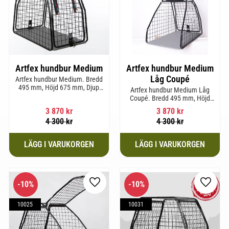
Artfex hundbur Medium
Artfex hundbur Medium
Låg Coupé
Artfex hundbur Medium. Bredd
495 mm, Höjd 675 mm, Djup
Artfex hundbur Medium Låg
830 mm och Vikt 17 kg.
Coupé. Bredd 495 mm, Höjd
580 mm, Djup 830 mm och Vikt
3 870
kr
3 870
kr
15,2 kg.
4 300
kr
4 300
kr
10
%
10
%
till i favoriter
Lägg till i favoriter
Lägg til
10025
10031