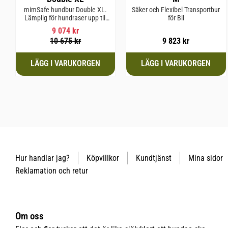
mimSafe hundbur Double XL.
Säker och Flexibel Transportbur
Lämplig för hundraser upp till
för Bil
64 cm i mankhöjd.
9 074
kr
10 675
kr
9 823
kr
Hur handlar jag?
Köpvillkor
Kundtjänst
Mina sidor
Reklamation och retur
Om oss