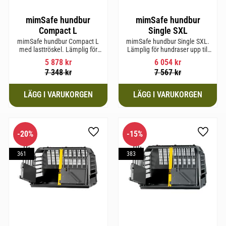
mimSafe hundbur
mimSafe hundbur
Compact L
Single SXL
mimSafe hundbur Compact L
mimSafe hundbur Single SXL.
med lasttröskel. Lämplig för
Lämplig för hundraser upp till
hundraser upp till 58 cm i
64 cm i mankhöjd.
5 878
kr
6 054
kr
mankhöjd.
7 348
kr
7 567
kr
20
%
15
%
till i favoriter
Lägg till i favoriter
Lägg til
361
383