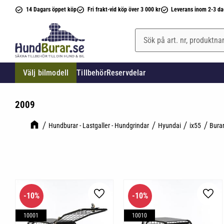
14 Dagars öppet köp
Fri frakt-vid köp över 3 000 kr
Leverans inom 2-3 da
Välj bilmodell
Tillbehör
Reservdelar
2009
Hundburar - Lastgaller - Hundgrindar
Hyundai
ix55
Bura
10
%
10
%
Lägg till i favoriter
Lägg 
10001
10010