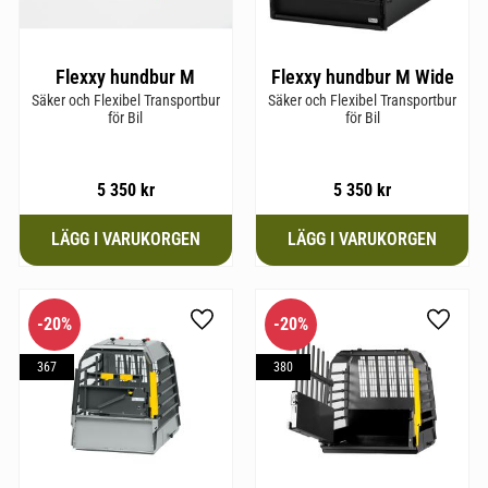
Flexxy hundbur M
Flexxy hundbur M Wide
Säker och Flexibel Transportbur
Säker och Flexibel Transportbur
för Bil
för Bil
5 350
kr
5 350
kr
20
%
20
%
till i favoriter
Lägg till i favoriter
Lägg til
367
380