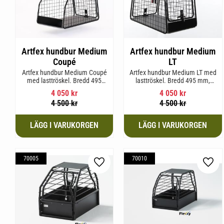
Artfex hundbur Medium
Artfex hundbur Medium
Coupé
LT
Artfex hundbur Medium Coupé
Artfex hundbur Medium LT med
med lasttröskel. Bredd 495
lasttröskel. Bredd 495 mm,
mm, Höjd 675 mm, Djup 830
Höjd 675 mm, Djup 830 mm
4 050
kr
4 050
kr
mm och Vikt 15,8 kg.
och Vikt 17 kg.
4 500
kr
4 500
kr
70005
70010
Lägg till i favoriter
Lägg 