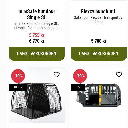
mimSafe hundbur
Flexxy hundbur L
Single SL
Säker och Flexibel Transportbur
för Bil
mimSafe hundbur Single SL.
Lämplig för hundraser upp till
58 cm i mankhöjd.
5 755
kr
6 770
kr
5 788
kr
10
%
20
%
Lägg till i favoriter
Lägg 
10005
377