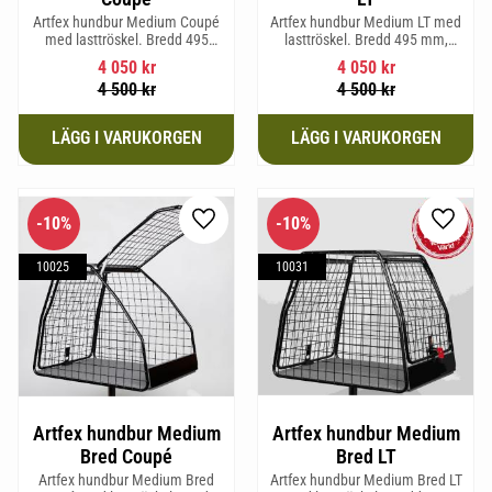
Artfex hundbur Medium Coupé
Artfex hundbur Medium LT med
med lasttröskel. Bredd 495
lasttröskel. Bredd 495 mm,
mm, Höjd 675 mm, Djup 830
Höjd 675 mm, Djup 830 mm
4 050
kr
4 050
kr
mm och Vikt 15,8 kg.
och Vikt 17 kg.
4 500
kr
4 500
kr
10
%
10
%
Lägg till i favoriter
Lägg til
10025
10031
Artfex hundbur Medium
Artfex hundbur Medium
Bred Coupé
Bred LT
Artfex hundbur Medium Bred
Artfex hundbur Medium Bred LT