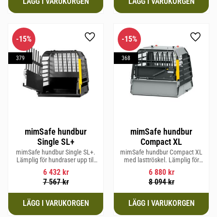
15
%
15
%
Lägg till i favoriter
Lägg til
379
368
mimSafe hundbur
mimSafe hundbur
Single SL+
Compact XL
mimSafe hundbur Single SL+.
mimSafe hundbur Compact XL
Lämplig för hundraser upp till
med lasttröskel. Lämplig för
62 cm i mankhöjd.
hundraser upp till 58 cm i
6 432
kr
6 880
kr
mankhöjd.
7 567
kr
8 094
kr