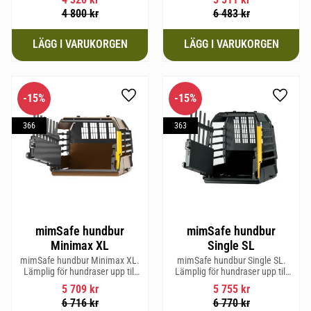
mm och Vikt 20,1 kg.
4 800
kr
6 483
kr
15
%
15
%
Lägg till i favoriter
Lägg til
366
363
mimSafe hundbur
mimSafe hundbur
Minimax XL
Single SL
mimSafe hundbur Minimax XL.
mimSafe hundbur Single SL.
Lämplig för hundraser upp till
Lämplig för hundraser upp till
38 cm i mankhöjd.
58 cm i mankhöjd.
5 709
kr
5 755
kr
6 716
kr
6 770
kr