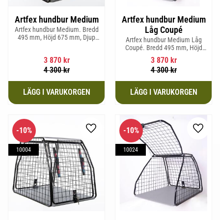
Artfex hundbur Medium
Artfex hundbur Medium
Låg Coupé
Artfex hundbur Medium. Bredd
495 mm, Höjd 675 mm, Djup
Artfex hundbur Medium Låg
830 mm och Vikt 17 kg.
Coupé. Bredd 495 mm, Höjd
580 mm, Djup 830 mm och Vikt
3 870
kr
3 870
kr
15,2 kg.
4 300
kr
4 300
kr
10
%
10
%
Lägg till i favoriter
Lägg til
10004
10024