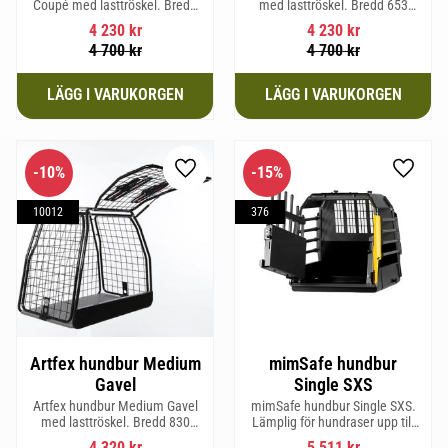
Coupé med lasttröskel. Bredd
med lasttröskel. Bredd 653
653 mm, Höjd 675 mm, Djup
mm, Höjd 675 mm, Djup 830
4 230
kr
4 230
kr
830 mm och Vikt 19,4 kg.
mm och Vikt 20,2 kg.
4 700
kr
4 700
kr
10
%
15
%
Lägg till i favoriter
Lägg til
10012
376
Artfex hundbur Medium
mimSafe hundbur
Gavel
Single SXS
Artfex hundbur Medium Gavel
mimSafe hundbur Single SXS.
med lasttröskel. Bredd 830
Lämplig för hundraser upp till
mm, Höjd 675 mm, Djup 495
52 cm i mankhöjd.
4 320
kr
5 511
kr