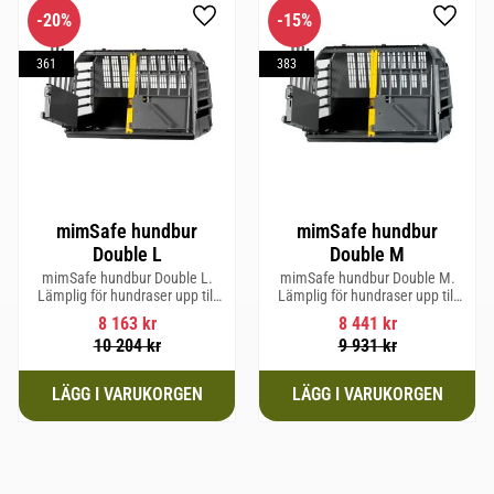
20
%
15
%
Lägg till i favoriter
Lägg til
361
383
mimSafe hundbur
mimSafe hundbur
Double L
Double M
mimSafe hundbur Double L.
mimSafe hundbur Double M.
Lämplig för hundraser upp till
Lämplig för hundraser upp till
58 cm i mankhöjd.
58 cm i mankhöjd.
8 163
kr
8 441
kr
10 204
kr
9 931
kr