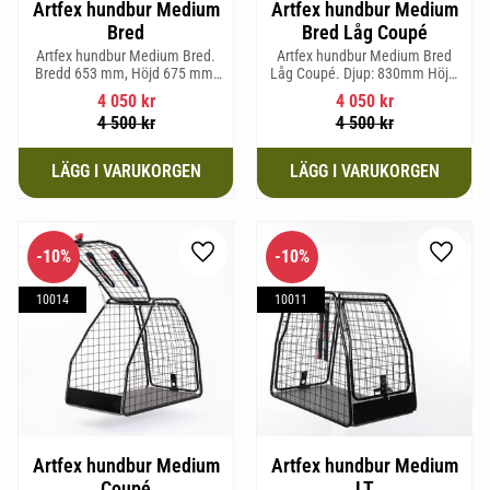
Artfex hundbur Medium
Artfex hundbur Medium
Bred
Bred Låg Coupé
Artfex hundbur Medium Bred.
Artfex hundbur Medium Bred
Bredd 653 mm, Höjd 675 mm,
Låg Coupé. Djup: 830mm Höjd:
Djup 830 mm och Vikt 19,7 kg.
580mm Bredd: 653mm Vikt:
4 050
kr
4 050
kr
17,5kg
4 500
kr
4 500
kr
10
%
10
%
Lägg till i favoriter
Lägg til
10014
10011
Artfex hundbur Medium
Artfex hundbur Medium
Coupé
LT