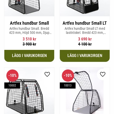
Artfex hundbur Small
Artfex hundbur Small LT
Artfex hundbur Small. Bredd
Artfex hundbur Small LT med
423 mm, Höjd 500 mm, Djup
lasttröskel. Bredd 423 mm,
670 mm och vikt 12,1 kg.
Höjd 500 mm, Djup 670 mm
3 510
kr
3 690
kr
och Vikt 12,9 kg.
3 900
kr
4 100
kr
10
%
10
%
Lägg till i favoriter
Lägg til
10002
10013