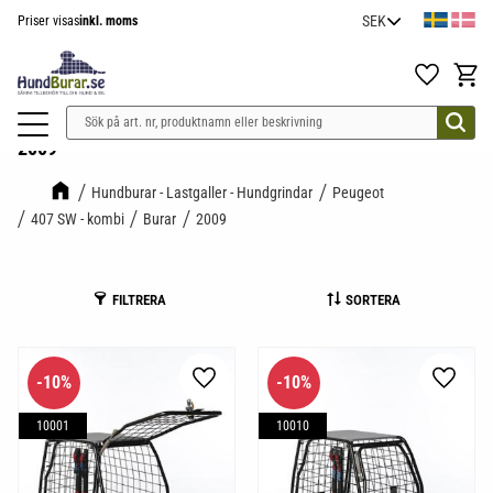
Priser visas
inkl. moms
Meny
Favoriter
Kundv
2009
Hundburar - Lastgaller - Hundgrindar
Peugeot
407 SW - kombi
Burar
2009
FILTRERA
SORTERA
10
%
10
%
Lägg till i favoriter
Lägg til
10001
10010