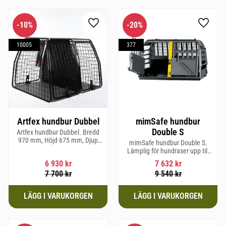
10
%
20
%
Lägg till i favoriter
Lägg til
10005
377
Artfex hundbur Dubbel
mimSafe hundbur
Double S
Artfex hundbur Dubbel. Bredd
970 mm, Höjd 675 mm, Djup
mimSafe hundbur Double S.
830 mm och Vikt 31 kg.
Lämplig för hundraser upp till
52 cm i mankhöjd.
6 930
kr
7 632
kr
7 700
kr
9 540
kr