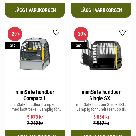
20
%
20
%
Lägg till i favoriter
Lägg til
367
380
mimSafe hundbur
mimSafe hundbur
Compact L
Single SXL
mimSafe hundbur Compact L
mimSafe hundbur Single SXL.
med lasttröskel. Lämplig för
Lämplig för hundraser upp till
hundraser upp till 58 cm i
64 cm i mankhöjd.
5 878
kr
6 054
kr
mankhöjd.
7 348
kr
7 567
kr