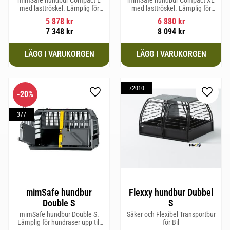
med lasttröskel. Lämplig för
med lasttröskel. Lämplig för
hundraser upp till 58 cm i
hundraser upp till 58 cm i
5 878
kr
6 880
kr
mankhöjd.
mankhöjd.
7 348
kr
8 094
kr
72010
20
%
Lägg till i favoriter
Lägg til
377
mimSafe hundbur
Flexxy hundbur Dubbel
Double S
S
mimSafe hundbur Double S.
Säker och Flexibel Transportbur
Lämplig för hundraser upp till
för Bil