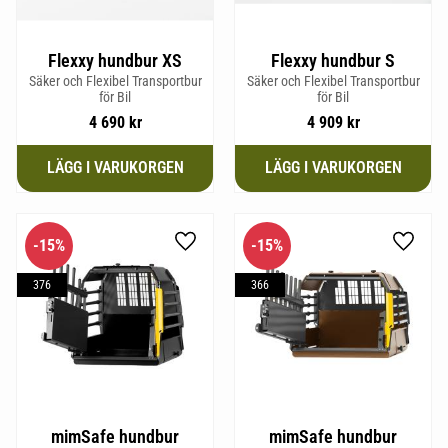
Flexxy hundbur XS
Flexxy hundbur S
Säker och Flexibel Transportbur
Säker och Flexibel Transportbur
för Bil
för Bil
4 690
kr
4 909
kr
15
%
15
%
Lägg till i favoriter
Lägg til
376
366
mimSafe hundbur
mimSafe hundbur