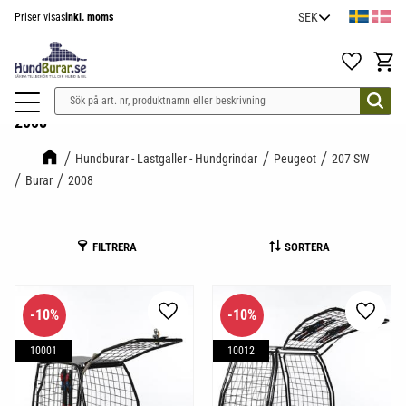
Priser visas
inkl. moms
Meny
Favoriter
Kundv
2008
Hundburar - Lastgaller - Hundgrindar
Peugeot
207 SW
Burar
2008
FILTRERA
SORTERA
10
%
10
%
Lägg till i favoriter
Lägg til
10001
10012