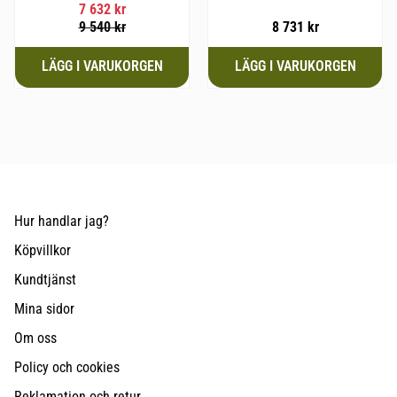
52 cm i mankhöjd.
7 632
kr
9 540
kr
8 731
kr
Hur handlar jag?
Köpvillkor
Kundtjänst
Mina sidor
Om oss
Policy och cookies
Reklamation och retur