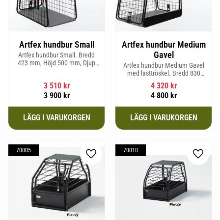
Artfex hundbur Small
Artfex hundbur Medium
Gavel
Artfex hundbur Small. Bredd
423 mm, Höjd 500 mm, Djup
Artfex hundbur Medium Gavel
670 mm och vikt 12,1 kg.
med lasttröskel. Bredd 830
mm, Höjd 675 mm, Djup 495
3 510
kr
4 320
kr
mm och Vikt 20,1 kg.
3 900
kr
4 800
kr
70005
70010
Lägg till i favoriter
Lägg til