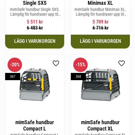
Single SXS
Minimax XL
mimSafe hundbur Single SXS.
mimSafe hundbur Minimax XL.
Lämplig för hundraser upp till
Lämplig för hundraser upp till
52 cm i mankhöjd.
38 cm i mankhöjd.
5 511
kr
5 709
kr
6 483
kr
6 716
kr
20
%
15
%
Lägg till i favoriter
Lägg til
367
368
mimSafe hundbur
mimSafe hundbur
Compact L
Compact XL
mimSafe hundbur Compact L
mimSafe hundbur Compact XL