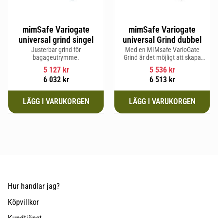
mimSafe Variogate
mimSafe Variogate
universal grind singel
universal Grind dubbel
Justerbar grind för
Med en MIMsafe VarioGate
bagageutrymme.
Grind är det möjligt att skapa
ett inhägnat område i hela
5 127
kr
5 536
kr
bagageutrymmet som kan
6 032
kr
6 513
kr
användas för transport av
hundar eller last
Hur handlar jag?
Köpvillkor