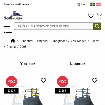
Priser visas
inkl. moms
Meny
Favoriter
Kundv
2008
Hundburar - Lastgaller - Hundgrindar
Volkswagen
Caddy
Grindar
2008
FILTRERA
SORTERA
15
%
15
%
Lägg till i favoriter
Lägg til
53275
53285