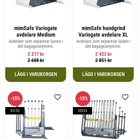
mimSafe Variogate
mimSafe hundgrind
avdelare Medium
Variogate avdelare XL
Avdelare som separerar lasten i
Avdelare som separerar lasten i
ditt bagageutrymme.
ditt bagageutrymme.
2 217
kr
2 423
kr
2 608
kr
2 851
kr
15
%
15
%
Lägg till i favoriter
Lägg til
53153
53253