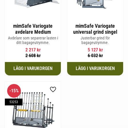
mimSafe Variogate
mimSafe Variogate
avdelare Medium
universal grind singel
Avdelare som separerar lasten i
Justerbar grind för
ditt bagageutrymme.
bagageutrymme.
2 217
kr
5 127
kr
2 608
kr
6 032
kr
15
%
Lägg till i favoriter
53253