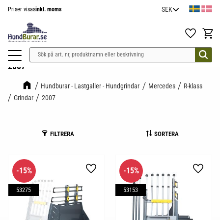
Priser visas
inkl. moms
Meny
Favoriter
Kundv
2007
Hundburar - Lastgaller - Hundgrindar
Mercedes
R-klass
Grindar
2007
FILTRERA
SORTERA
15
%
15
%
Lägg till i favoriter
Lägg til
53275
53153