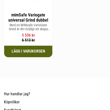
mimSafe Variogate
universal Grind dubbel
Med en MIMsafe VarioGate
Grind är det möjligt att skapa
ett inhägnat område i hela
5 536
kr
bagageutrymmet som kan
6 513
kr
användas för transport av
hundar eller last
Hur handlar jag?
Köpvillkor