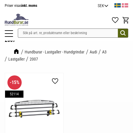
Priser visas
inkl. moms
Meny
Favoriter
Kundv
2007
Hundburar - Lastgaller - Hundgrindar
Audi
A3
Lastgaller
2007
15
%
Lägg till i favoriter
52114