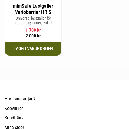
mimSafe Lastgaller
Variobarrier HR S
Universal lastgaller för
bagageutrymmet, enkelt
justerbar för att passa din bils
1 700
kr
form för säker och trygg resa
2 000
kr
med husdjur eller last.
Hur handlar jag?
Köpvillkor
Kundtjänst
Mina sidor