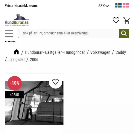
Priser visas
inkl. moms
Meny
Favoriter
Kundv
2006
Hundburar - Lastgaller - Hundgrindar
Volkswagen
Caddy
Lastgaller
2006
10
%
Lägg till i favoriter
40585