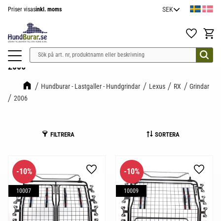
Priser visas
inkl. moms
Meny
Favoriter
Kundv
2006
Hundburar - Lastgaller - Hundgrindar
Lexus
RX
Grindar
2006
FILTRERA
SORTERA
10
%
10
%
Lägg till i favoriter
Lägg til
10007
10009