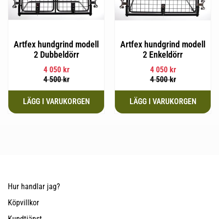
Artfex hundgrind modell
Artfex hundgrind modell
2 Dubbeldörr
2 Enkeldörr
4 050
kr
4 050
kr
4 500
kr
4 500
kr
Hur handlar jag?
Köpvillkor
Kundtjänst