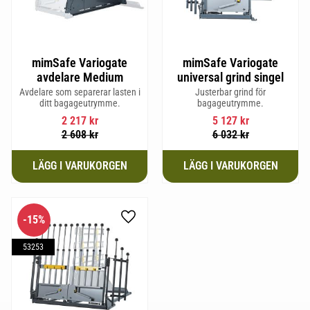
mimSafe Variogate
mimSafe Variogate
avdelare Medium
universal grind singel
Avdelare som separerar lasten i
Justerbar grind för
ditt bagageutrymme.
bagageutrymme.
2 217
kr
5 127
kr
2 608
kr
6 032
kr
15
%
Lägg till i favoriter
53253