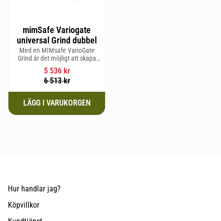
mimSafe Variogate
universal Grind dubbel
Med en MIMsafe VarioGate
Grind är det möjligt att skapa
ett inhägnat område i hela
5 536
kr
bagageutrymmet som kan
6 513
kr
användas för transport av
hundar eller last
Hur handlar jag?
Köpvillkor