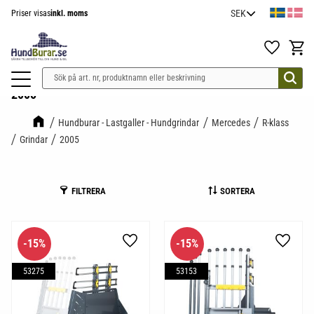
Priser visas
inkl. moms
Meny
Favoriter
Kundv
2005
Hundburar - Lastgaller - Hundgrindar
Mercedes
R-klass
Grindar
2005
FILTRERA
SORTERA
15
%
15
%
Lägg till i favoriter
Lägg til
53275
53153