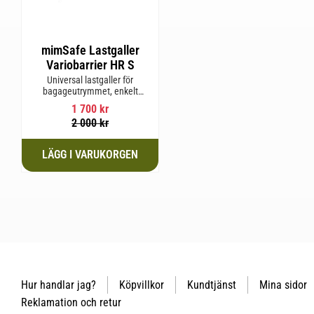
mimSafe Lastgaller
Variobarrier HR S
Universal lastgaller för
bagageutrymmet, enkelt
justerbar för att passa din bils
1 700
kr
form för säker och trygg resa
2 000
kr
med husdjur eller last.
Hur handlar jag?
Köpvillkor
Kundtjänst
Mina sidor
Reklamation och retur