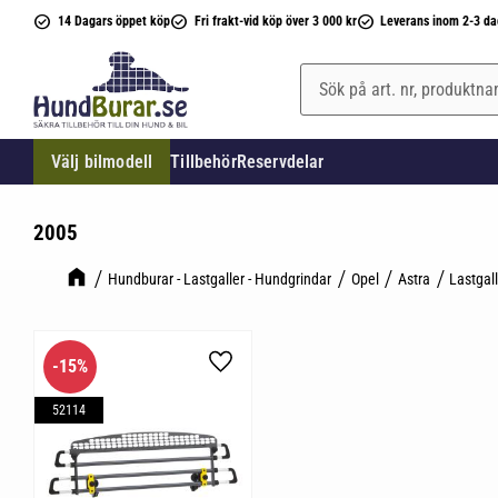
14 Dagars öppet köp
Fri frakt-vid köp över 3 000 kr
Leverans inom 2-3 da
Välj bilmodell
Tillbehör
Reservdelar
2005
Hundburar - Lastgaller - Hundgrindar
Opel
Astra
Lastgal
15
%
Lägg till i favoriter
52114